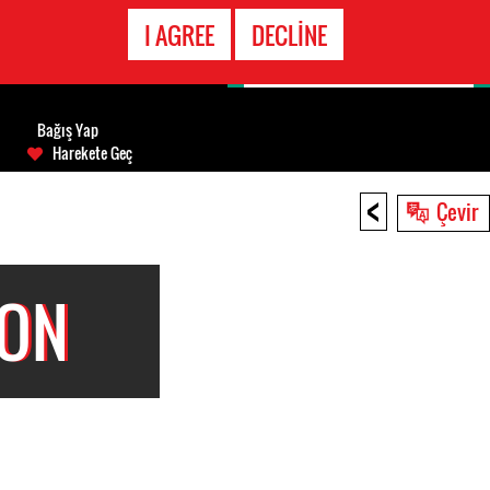
ACIL DURUM
I AGREE
DECLINE
HATTI
Bağış Yap
Harekete Geç
<
Çevir
ION