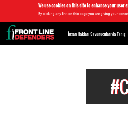
We use cookies on this site to enhance your user 
By clicking any link on this page you are giving your consen
Back
to
İnsan Hakları Savunucularıyla Tanış
top
Back
to
top
#C