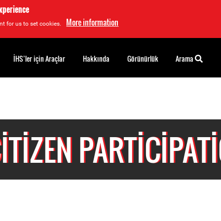
experience
More information
t for us to set cookies.
İHS’ler için Araçlar
Hakkında
Görünürlük
Arama
ITIZEN PARTICIPAT