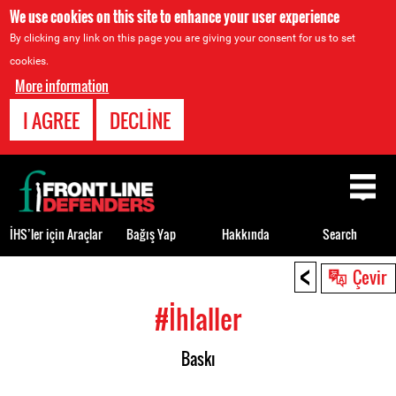
We use cookies on this site to enhance your user experience
By clicking any link on this page you are giving your consent for us to set
cookies.
More information
I AGREE
DECLINE
Back
to
top
İHS’ler için Araçlar
Bağış Yap
Hakkında
Search
<
Back
Çevir
to
#İhlaller
top
Baskı