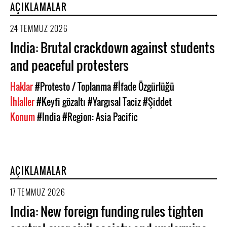
AÇIKLAMALAR
24 TEMMUZ 2026
India: Brutal crackdown against students
and peaceful protesters
Haklar
#Protesto / Toplanma
#İfade Özgürlüğü
İhlaller
#Keyfi gözaltı
#Yargısal Taciz
#Şiddet
Konum
#India
#Region: Asia Pacific
AÇIKLAMALAR
17 TEMMUZ 2026
India: New foreign funding rules tighten