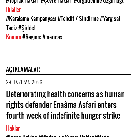
#Toprak Hakları
#Çevre Hakları
#Örgütlenme Özgürlüğü
İhlaller
#Karalama Kampanyası
#Tehdit / Sindirme
#Yargısal
Taciz
#Şiddet
Konum
#Region: Americas
AÇIKLAMALAR
29 HAZIRAN 2026
Deteriorating health concerns as human
rights defender Enaâma Asfari enters
fourth week of indefinite hunger strike
Haklar