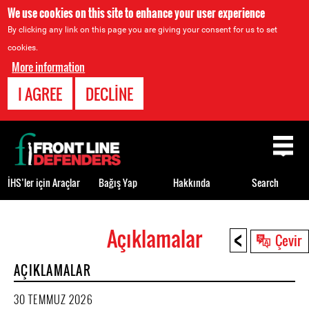
We use cookies on this site to enhance your user experience
By clicking any link on this page you are giving your consent for us to set
cookies.
More information
I AGREE
DECLINE
Back
to
top
İHS’ler için Araçlar
Bağış Yap
Hakkında
Search
<
Açıklamalar
Back
Çevir
to
AÇIKLAMALAR
top
30 TEMMUZ 2026