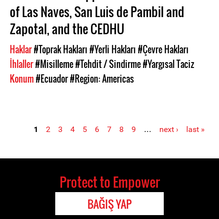
of Las Naves, San Luis de Pambil and
Zapotal, and the CEDHU
Haklar
#Toprak Hakları
#Yerli Hakları
#Çevre Hakları
İhlaller
#Misilleme
#Tehdit / Sindirme
#Yargısal Taciz
Konum
#Ecuador
#Region: Americas
1
2
3
4
5
6
7
8
9
…
next ›
last »
Pages
Protect to Empower
BAĞIŞ YAP