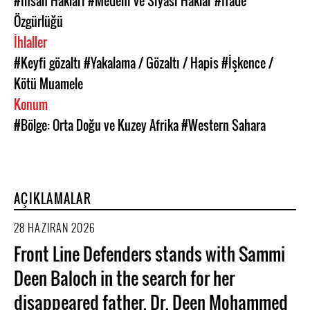
#Insan Hakları
#Medeni ve Siyasi Haklar
#İfade
Özgürlüğü
İhlaller
#Keyfi gözaltı
#Yakalama / Gözaltı / Hapis
#İşkence /
Kötü Muamele
Konum
#Bölge: Orta Doğu ve Kuzey Afrika
#Western Sahara
AÇIKLAMALAR
28 HAZIRAN 2026
Front Line Defenders stands with Sammi
Deen Baloch in the search for her
disappeared father, Dr. Deen Mohammed