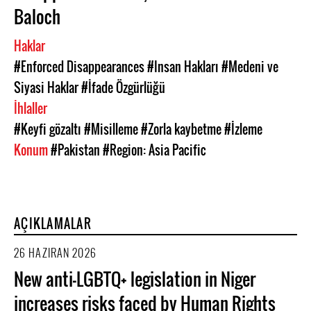
Baloch
Haklar
#Enforced Disappearances
#Insan Hakları
#Medeni ve
Siyasi Haklar
#İfade Özgürlüğü
İhlaller
#Keyfi gözaltı
#Misilleme
#Zorla kaybetme
#İzleme
Konum
#Pakistan
#Region: Asia Pacific
AÇIKLAMALAR
26 HAZIRAN 2026
New anti-LGBTQ+ legislation in Niger
increases risks faced by Human Rights