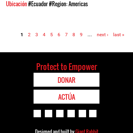
Ubicación
#Ecuador
#Region: Americas
1
2
3
4
5
6
7
8
9
…
next ›
last »
Pages
Protect to Empower
DONAR
ACTÚA
Designed and built by
Giant Rabbit