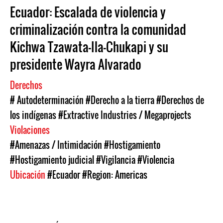
Ecuador: Escalada de violencia y
criminalización contra la comunidad
Kichwa Tzawata-Ila-Chukapi y su
presidente Wayra Alvarado
Derechos
# Autodeterminación
#Derecho a la tierra
#Derechos de
los indígenas
#Extractive Industries / Megaprojects
Violaciones
#Amenazas / Intimidación
#Hostigamiento
#Hostigamiento judicial
#Vigilancia
#Violencia
Ubicación
#Ecuador
#Region: Americas