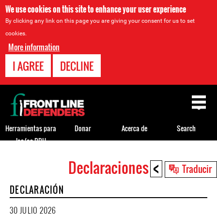
We use cookies on this site to enhance your user experience
By clicking any link on this page you are giving your consent for us to set
cookies.
More information
I AGREE
DECLINE
Back
to
top
Herramientas para
Donar
Acerca de
Search
los/as DDH
<
Declaraciones
Back
Traducir
to
DECLARACIÓN
top
30 JULIO 2026