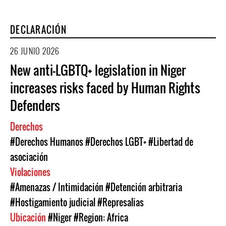
DECLARACIÓN
26 JUNIO 2026
New anti-LGBTQ+ legislation in Niger
increases risks faced by Human Rights
Defenders
Derechos
#Derechos Humanos
#Derechos LGBT+
#Libertad de
asociación
Violaciones
#Amenazas / Intimidación
#Detención arbitraria
#Hostigamiento judicial
#Represalias
Ubicación
#Niger
#Region: Africa