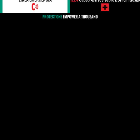
PROTECT ONE
EMPOWER A THOUSAND
#Ataque físico
Todos los años, mucho defensores y defensoras de derechos
humanos denuncian haber sido víctimas de ataques, perpetrados
por personal policial uniformado, agentes vestidos de civil,
agentes de seguridad privada, matones a sueldo u otros. En casi
todos los casos, los atacantes no son castigados. Los ataques
suelen ocurrir en el contexto de manifestaciones, cuando la
policía dispersa a los manifestantes.