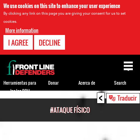
We use cookies on this site to enhance your user experience
By clicking any link on this page you are giving your consent for us to set
cookies.
More information
I AGREE
DECLINE
Back
to
top
Herramientas para
Donar
Acerca de
Search
los/as DDH
<
Back
Traducir
to
#ATAQUE FÍSICO
top