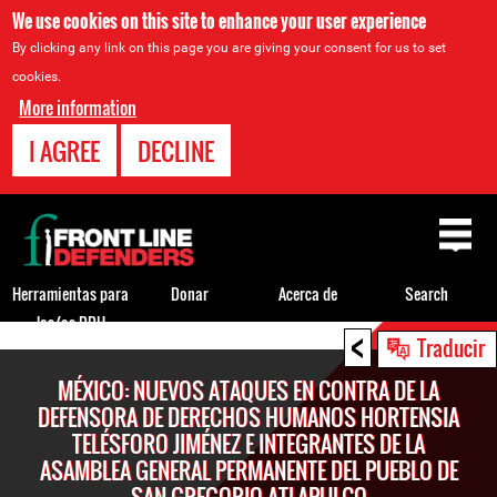
We use cookies on this site to enhance your user experience
By clicking any link on this page you are giving your consent for us to set
cookies.
More information
I AGREE
DECLINE
Back
to
top
Herramientas para
Donar
Acerca de
Search
los/as DDH
<
Back
Traducir
to
MÉXICO: NUEVOS ATAQUES EN CONTRA DE LA
top
DEFENSORA DE DERECHOS HUMANOS HORTENSIA
TELÉSFORO JIMÉNEZ E INTEGRANTES DE LA
ASAMBLEA GENERAL PERMANENTE DEL PUEBLO DE