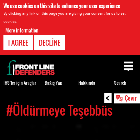
We use cookies on this site to enhance your user experience
By clicking any link on this page you are giving your consent for us to set
cookies.
More information
I AGREE
DECLINE
Back
to
top
İHS’ler için Araçlar
Bağış Yap
Hakkında
Search
<
Back
Çevir
to
#Öldürmeye Teşebbüs
top