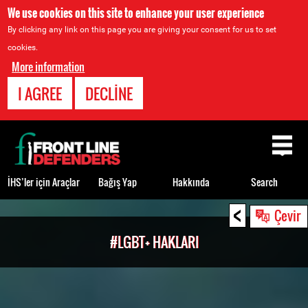
We use cookies on this site to enhance your user experience
By clicking any link on this page you are giving your consent for us to set
cookies.
More information
I AGREE
DECLINE
Back
to
top
İHS’ler için Araçlar
Bağış Yap
Hakkında
Search
<
Back
Çevir
to
#LGBT+ HAKLARI
top