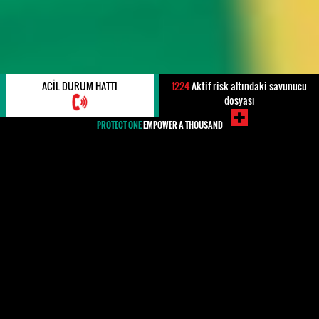
ACIL DURUM HATTI
1224
Aktif risk altındaki savunucu
dosyası
PROTECT ONE
EMPOWER A THOUSAND
#LGBT+ Hakları
Dünya çapında bazı ülkeler tüm güçleriyle LGBTİ topluluklarını
yasadışı ilan etmeye çalışsalar da, LGBTİ hakları giderek daha
fazla tanınıyor ve destekleniyor. Uluslararası Lezbiyen, Gey,