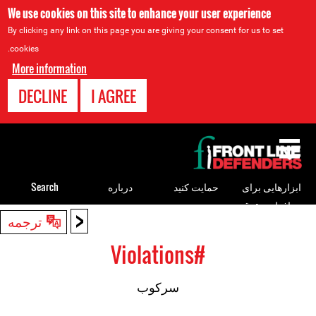
We use cookies on this site to enhance your user experience
By clicking any link on this page you are giving your consent for us to set
cookies.
More information
DECLINE
I AGREE
Back
to
top
ابزارهایی برای
حمایت کنید
درباره
Search
مدافعان حقوق
<
Back
ترجمه
بشر
to
#Violations
top
سرکوب