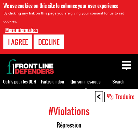
We use cookies on this site to enhance your user experience
By clicking any link on this page you are giving your consent for us to set
cookies.
More information
I AGREE
DECLINE
Back
to
top
Outils pour les DDH
Faites un don
Qui sommes-nous
Search
?
<
Back
Traduire
to
#Violations
top
Répression