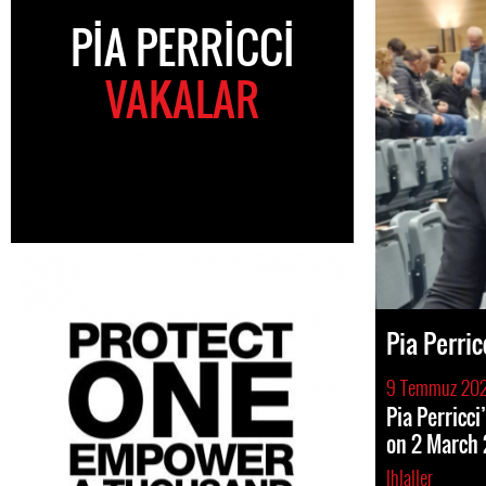
PIA PERRICCI
VAKALAR
Pia Perric
9 Temmuz 20
Pia Perricc
on 2 March
Ihlaller