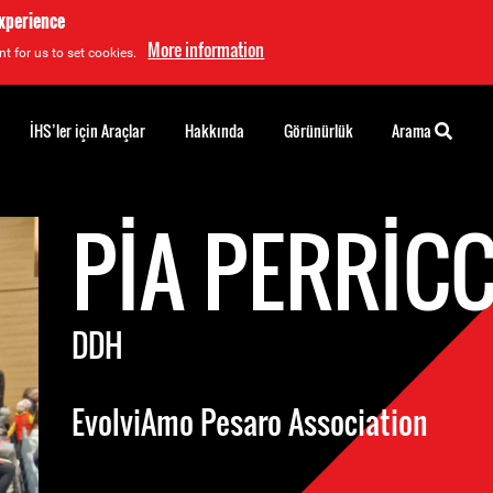
experience
More information
t for us to set cookies.
İHS’ler için Araçlar
Hakkında
Görünürlük
Arama
PIA PERRICC
DDH
EvolviAmo Pesaro Association