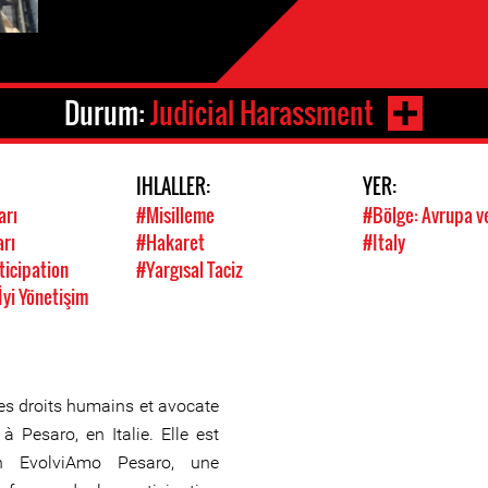
Durum:
Judicial Harassment
IHLALLER:
YER:
arı
#Misilleme
#Bölge: Avrupa v
arı
#Hakaret
#Italy
ticipation
#Yargısal Taciz
İyi Yönetişim
des droits humains et avocate
 à Pesaro, en Italie. Elle est
ion EvolviAmo Pesaro, une