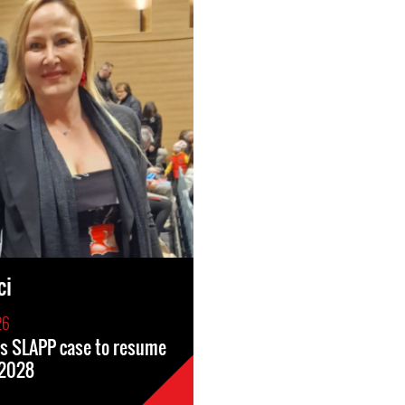
ci
26
i’s SLAPP case to resume
 2028