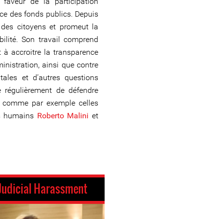
faveur de la participation
nce des fonds publics. Depuis
s des citoyens et promeut la
bilité. Son travail comprend
t à accroitre la transparence
inistration, ainsi que contre
tales et d’autres questions
te régulièrement de défendre
ux, comme par exemple celles
ts humains
Roberto Malini
et
Judicial Harassment