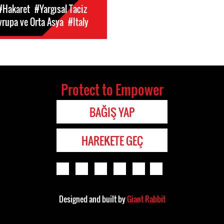
#Hakaret
#Yargısal Taciz
vrupa ve Orta Asya
#Italy
Protect to Empower
BAĞIŞ YAP
HAREKETE GEÇ
Designed and built by
Giant Rabbit