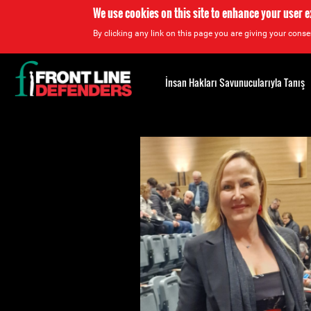
We use cookies on this site to enhance your user 
By clicking any link on this page you are giving your consen
Back
to
İnsan Hakları Savunucularıyla Tanış
top
Back
to
top