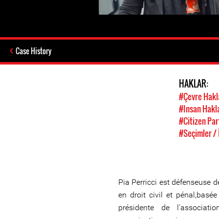
Case History
HAKLAR:
#Çevre Hakl
#Insan Hakl
#Citizen Par
#Seçimler / 
Pia Perricci est défenseuse 
en droit civil et pénal,basée
présidente de l'associat