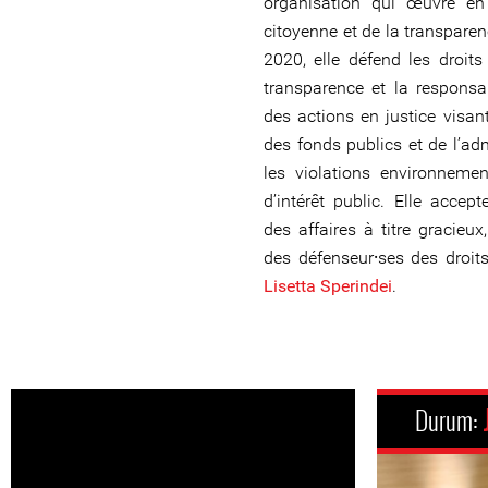
organisation qui œuvre en 
citoyenne et de la transpare
2020, elle défend les droit
transparence et la responsa
des actions en justice visan
des fonds publics et de l’adm
les violations environnemen
d’intérêt public. Elle accep
des affaires à titre gracie
des défenseur⸱ses des droi
Lisetta Sperindei
.
Durum: