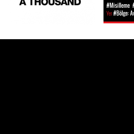
#Misilleme
Yer
#Bölge: A