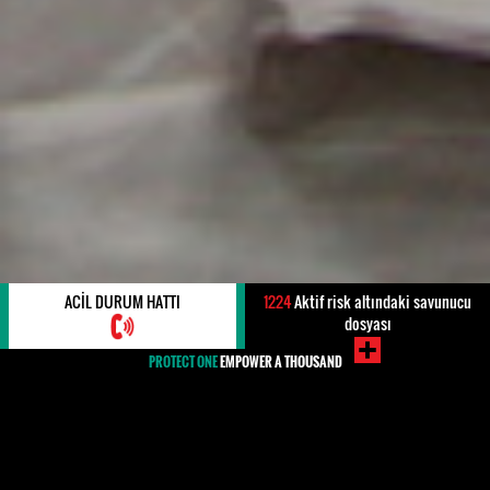
ACIL DURUM HATTI
1224
Aktif risk altındaki savunucu
dosyası
PROTECT ONE
EMPOWER A THOUSAND