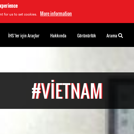
experience
More information
t for us to set cookies.
İHS’ler için Araçlar
Hakkında
Görünürlük
Arama
#VIETNAM