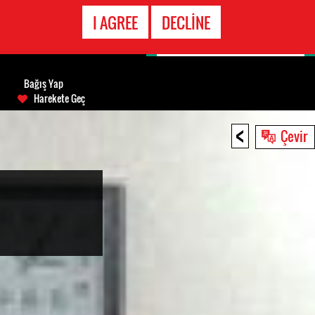
ACIL DURUM
I AGREE
DECLINE
HATTI
Bağış Yap
Harekete Geç
<
Çevir