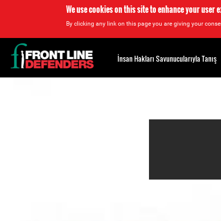
We use cookies on this site to enhance your user 
By clicking any link on this page you are giving your consen
Back
to
İnsan Hakları Savunucularıyla Tanış
top
Back
to
top