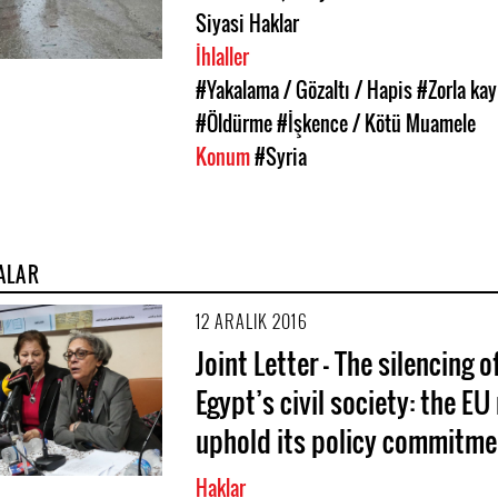
Siyasi Haklar
İhlaller
#Yakalama / Gözaltı / Hapis
#Zorla ka
#Öldürme
#İşkence / Kötü Muamele
Konum
#Syria
ALAR
12 ARALIK 2016
Joint Letter - The silencing o
Egypt’s civil society: the E
uphold its policy commitme
Haklar