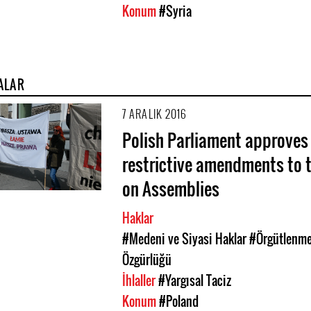
Konum
#Syria
ALAR
7 ARALIK 2016
Polish Parliament approves
restrictive amendments to 
on Assemblies
Haklar
#Medeni ve Siyasi Haklar
#Örgütlenm
Özgürlüğü
İhlaller
#Yargısal Taciz
Konum
#Poland