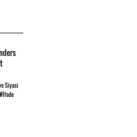
nders
t
e Siyasi
#İfade