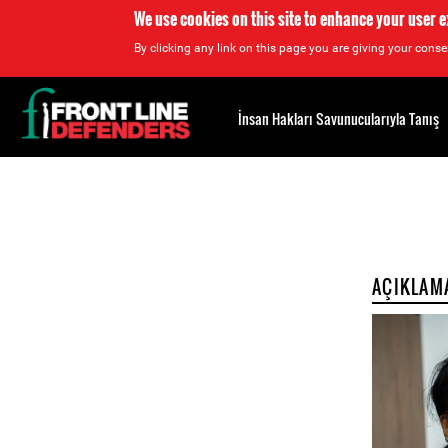
We use cookies on this site to enhance your user 
By clicking any link on this page you are giving your consen
Back
to
İnsan Hakları Savunucularıyla Tanış
top
Back
to
top
AÇIKLAM