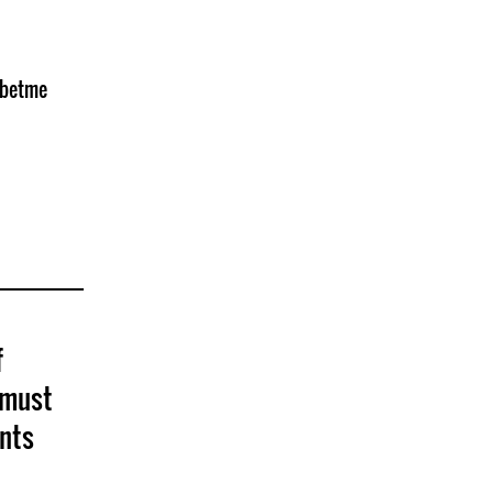
ybetme
f
U must
nts