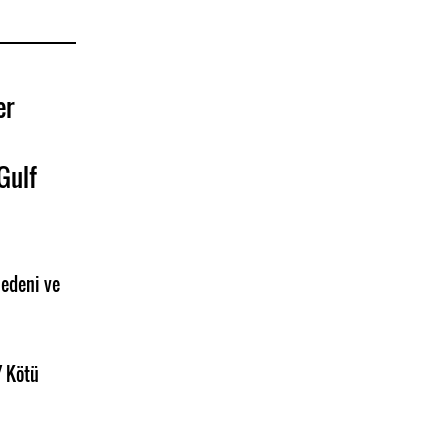
er
Gulf
edeni ve
/ Kötü