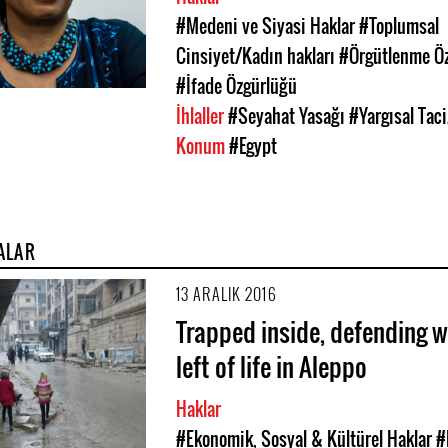
#Medeni ve Siyasi Haklar
#Toplumsal
Cinsiyet/Kadın hakları
#Örgütlenme Ö
#İfade Özgürlüğü
İhlaller
#Seyahat Yasağı
#Yargısal Taci
Konum
#Egypt
ALAR
13 ARALIK 2016
Trapped inside, defending w
left of life in Aleppo
Haklar
#Ekonomik, Sosyal & Kültürel Haklar
#