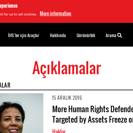
experience
More information
t for us to set cookies.
İHS’ler için Araçlar
Hakkında
Görünürlük
Arama
Açıklamalar
ALAR
15 ARALIK 2016
More Human Rights Defend
Targeted by Assets Freeze o
Haklar