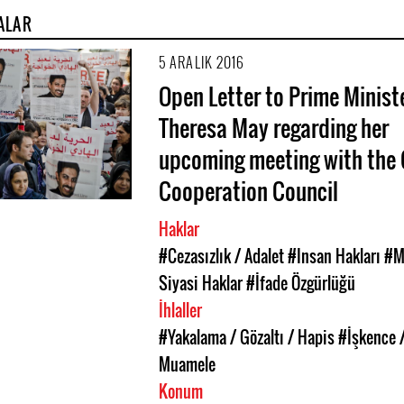
ALAR
5 ARALIK 2016
Open Letter to Prime Minist
Theresa May regarding her
upcoming meeting with the 
Cooperation Council
Haklar
#Cezasızlık / Adalet
#Insan Hakları
#M
Siyasi Haklar
#İfade Özgürlüğü
İhlaller
#Yakalama / Gözaltı / Hapis
#İşkence 
Muamele
Konum