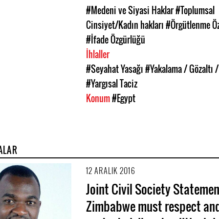
#Medeni ve Siyasi Haklar
#Toplumsal
Cinsiyet/Kadın hakları
#Örgütlenme Ö
#İfade Özgürlüğü
İhlaller
#Seyahat Yasağı
#Yakalama / Gözaltı 
#Yargısal Taciz
Konum
#Egypt
ALAR
12 ARALIK 2016
Joint Civil Society Statemen
Zimbabwe must respect an