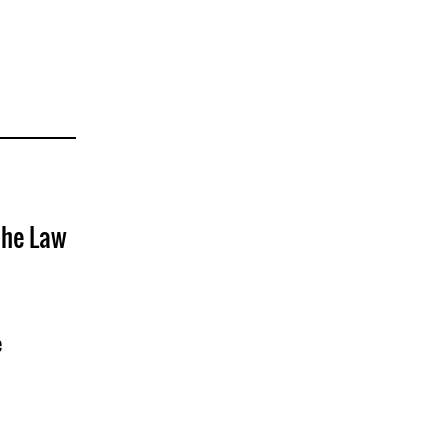
the Law
e