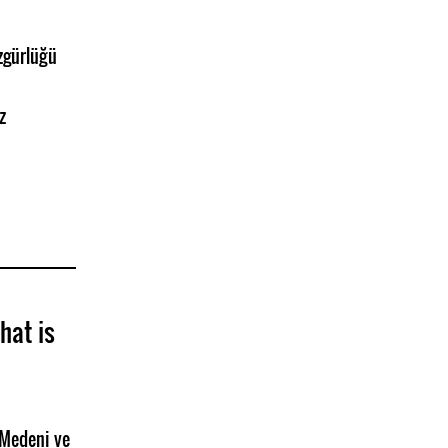
zgürlüğü
z
hat is
Medeni ve