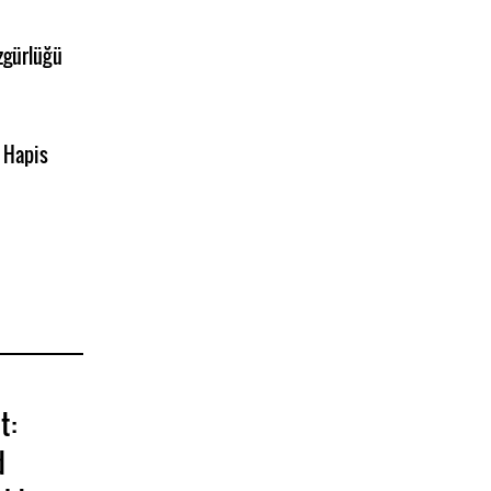
zgürlüğü
/ Hapis
t:
d