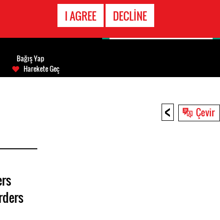
ACIL DURUM
I AGREE
DECLINE
HATTI
Bağış Yap
Harekete Geç
<
Çevir
ers
rders