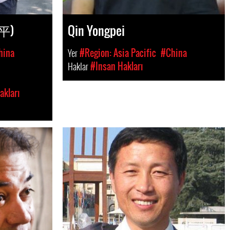
玮平)
Qin Yongpei
hina
Yer
#Region: Asia Pacific
#China
Haklar
#Insan Hakları
akları