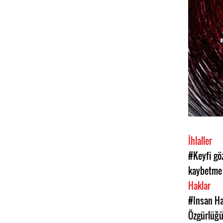
İhlaller
#Keyfi göz
kaybetme
Haklar
#Insan Ha
Özgürlüğ