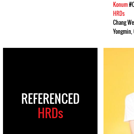
Konum
#C
HRDs
Chang W
Yongmin
,
REFERENCED
HRDs