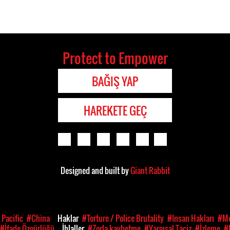
Protect to Empower
BAĞIŞ YAP
HAREKETE GEÇ
Designed and built by
Giant Rabbit
 Pacific
#China
Haklar
#Torture / Police Brutality
#Insan Hakları
#Me
#İfade Özgürlüğü
İhlaller
#Zorla kaybetme
#Yargısal Taciz
#İzleme
#K