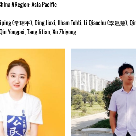
hina
#Region: Asia Pacific
eiping (常玮平)
,
Ding Jiaxi
,
Ilham Tohti
,
Li Qiaochu (李翘楚)
,
Qi
Qin Yongpei
,
Tang Jitian
,
Xu Zhiyong