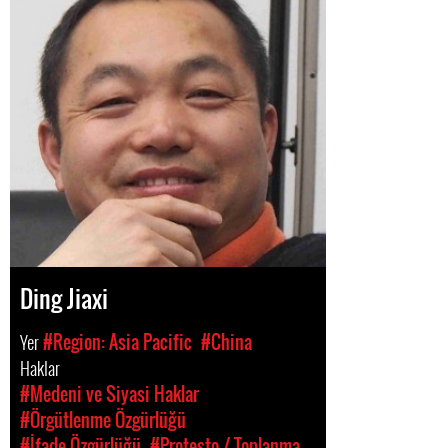
Ding Jiaxi
Yer
#Region: Asia Pacific
#China
Haklar
#Medeni ve Siyasi Haklar
#Örgütlenme Özgürlüğü
#İfade Özgürlüğü
#Protesto / Toplanma