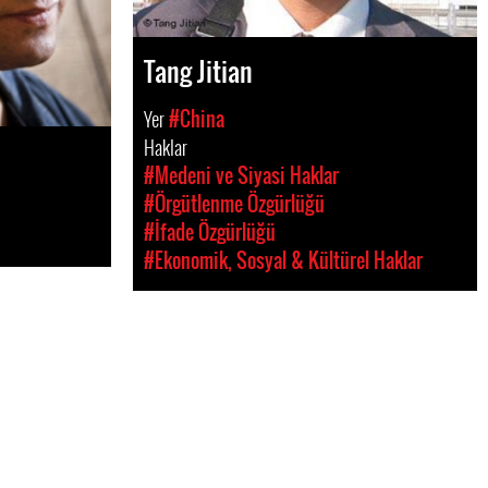
Tang Jitian
Yer
#China
Haklar
#Medeni ve Siyasi Haklar
#Örgütlenme Özgürlüğü
#İfade Özgürlüğü
#Ekonomik, Sosyal & Kültürel Haklar