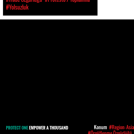
#Yolsuzluk
Konum
#Region: Asia
PROTECT ONE
EMPOWER A THOUSAND
#Örgütlenme Özgürlüğü