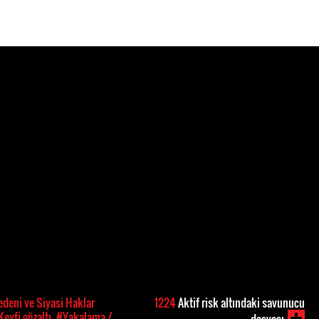
deni ve Siyasi Haklar
1224
Aktif risk altındaki savunucu
eyfi gözaltı
#Yakalama /