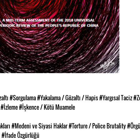
altı
#Sorgulama
#Yakalama / Gözaltı / Hapis
#Yargısal Taciz
#Z
#İzleme
#İşkence / Kötü Muamele
kları
#Medeni ve Siyasi Haklar
#Torture / Police Brutality
#Örg
ü
#İfade Özgürlüğü