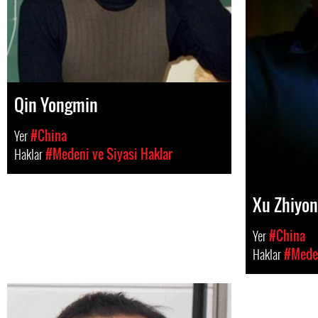
Qin Yongmin
Yer
#China
Haklar
#Medeni ve Siyasi Haklar
Xu Zhiyo
Yer
#China
Haklar
#Meden