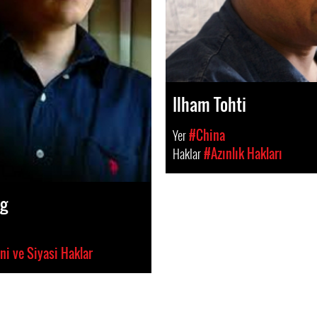
Ilham Tohti
Yer
#China
Haklar
#Azınlık Hakları
ng
i ve Siyasi Haklar