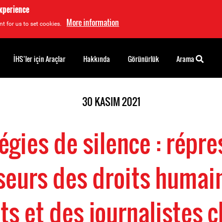
experience
More information
t for us to set cookies.
İHS’ler için Araçlar
Hakkında
Görünürlük
Arama
30 KASIM 2021
égies de silence : répr
seurs des droits humain
ts et des journalistes c