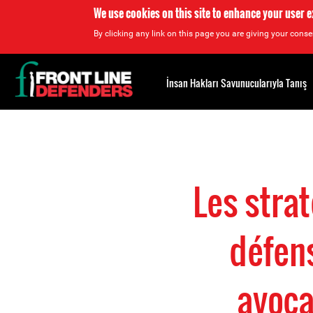
We use cookies on this site to enhance your user 
By clicking any link on this page you are giving your consen
Back
to
İnsan Hakları Savunucularıyla Tanış
top
Back
to
top
Les strat
défen
avoca