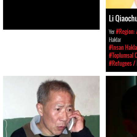
Li Qiao
Yer
#Region: 
Haklar
#Insan Hakla
#Toplumsal C
#Refugees / 