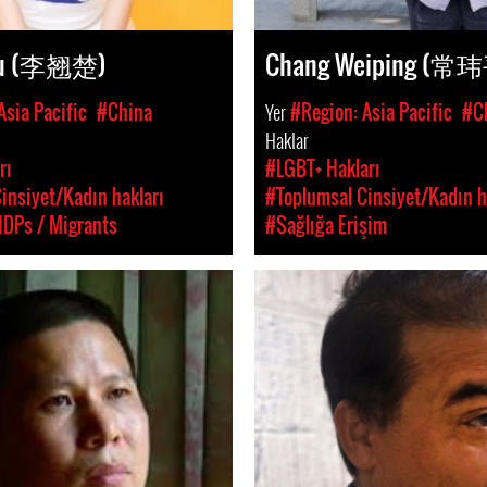
chu (李翘楚)
Chang Weiping (常
Asia Pacific
#China
Yer
#Region: Asia Pacific
#C
Haklar
rı
#LGBT+ Hakları
insiyet/Kadın hakları
#Toplumsal Cinsiyet/Kadın h
IDPs / Migrants
#Sağlığa Erişim