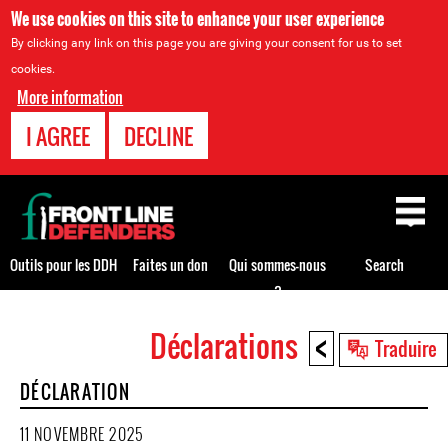
We use cookies on this site to enhance your user experience
By clicking any link on this page you are giving your consent for us to set
cookies.
More information
I AGREE
DECLINE
Back
to
top
Outils pour les DDH
Faites un don
Qui sommes-nous
Search
?
<
Déclarations
Back
Traduire
to
DÉCLARATION
top
11 NOVEMBRE 2025