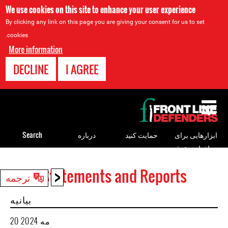
We use cookies on this site to enhance your user experience
By clicking any link on this page you are giving your consent for us to set
cookies.
More information
DECLINE
I AGREE
Back
to
top
ابزارهایی برای
حمایت کنید
درباره
Search
مدافعان حقوق
بشر
<
Statements and Reports
Back
ترجمه
to
بیانیه
top
20 مه 2024