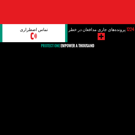
1224
پرونده‌های جاری مدافعان در خطر
تماس اضطراری
PROTECT ONE
EMPOWER A THOUSAND
#Refugees / IDPs /
Migrants