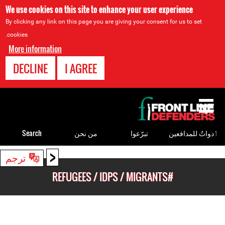
We use cookies on this site to enhance your user experience
By clicking any link on this page you are giving your consent for us to set
cookies.
More information
DECLINE
I AGREE
Back
to
top
ٲدواتٌ للمدافعين
تبرّعوا
من نحن
Search
<
Back
ترجم
to
#REFUGEES / IDPS / MIGRANTS
top