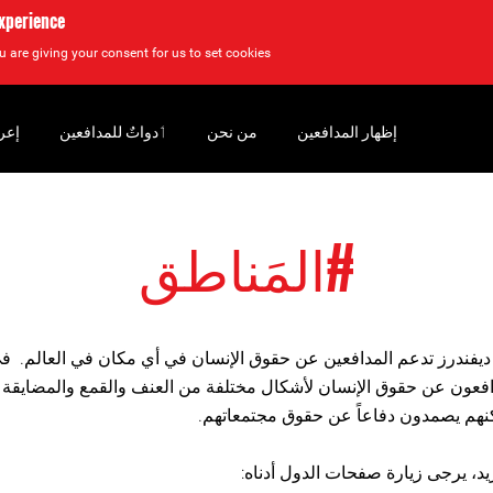
experience
u are giving your consent for us to set cookies.
إظهار المدافعين
من نحن
‏ٲدواتٌ للمدافعين
إعر
#المَناطق
ديفندرز تدعم المدافعين عن حقوق الإنسان في أي مكان في العالم. في
فعون عن حقوق الإنسان لأشكال مختلفة من العنف والقمع والمضايقة 
لكنهم يصمدون دفاعاً عن حقوق مجتمعاتهم.
يد، يرجى زيارة صفحات الدول أدناه: