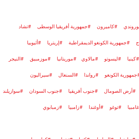
وروندي
#كاميرون
#جمهورية أفريقيا الوسطى
#تشاد
ج
#جمهورية الكونغو الديمقراطية #إريتريا
#أثيوبيا
#كينيا
#ليسوتو
#مالاوي
#موريتانيا
#موزمبيق
#النيجر
جمهورية الكونغو
#رواندا
#السنغال
#سيراليون
#
أرض الصومال
#جنوب أفريقيا
#
جنوب السودان
#سوازيلند
امبيا
#توغو
#أوغندا
#زامبيا
#زمبابوي