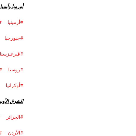
أوروبا وآسي
#أرمينيا
#
#جيورجيا
#قيرغيزستا
#روسيا
#
#أوكرانيا
الشرق الأوس
#الجزائر
#
#الأردن
#