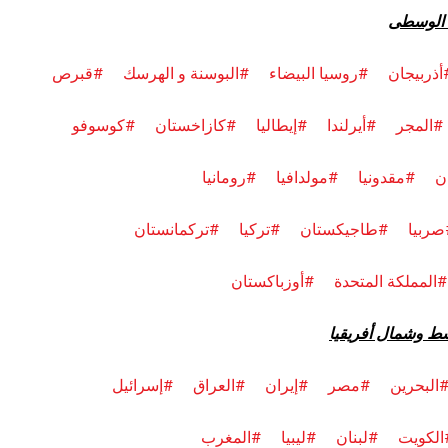
ا الوسطى
أذربيجان
#روسيا البيضاء
#
البوسنة و الهرسك
#قبرص
#المجر
#أيرلندا
#إيطاليا
#كازاخستان
#
كوسوفو
ن
#مقدونيا
#مولدافيا
#رومانيا
صربيا
#طاجيكستان
#تركيا
#تركمانستان
#
المملكة المتحدة
#أوزباكستان
ط وشمال أفريقيا
البحرين
#مصر
#إيران
#العراق
#إسرائيل
الكويت
#لبنان
#ليبيا
#المغرب