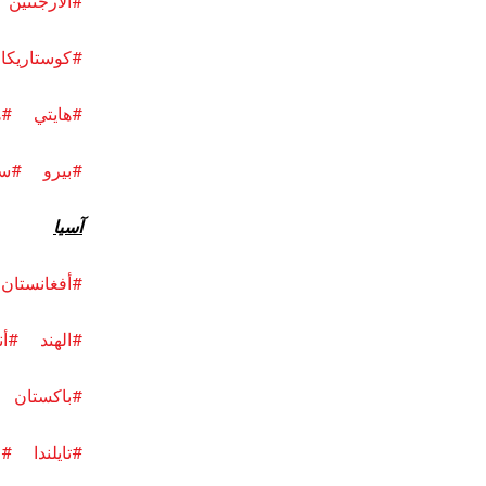
#الأرجنتين
#كوستاريكا
#هايتي
#ه
#بيرو
#سا
آسيا
#أفغانستان
#الهند
#أن
#باكستان
#تايلندا
#ف