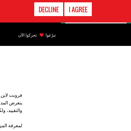
الاتصال
DECLINE
I AGREE
بالطوارىء
Back
to
تبرّعوا
تحركوا الآن
top
Back
to
top
فرونت لاين 
يتعرض المدا
والتقييد، و
لمعرفة المز