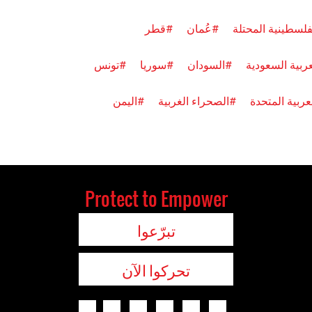
فلسطينية المحتلة
#عُمان
#قطر
عربية السعودية
#السودان
#سوريا
#تونس
عربية المتحدة
#الصحراء الغربية
#اليمن
Protect to Empower
تبرّعوا
تحركوا الآن