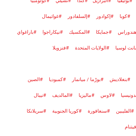
#بوليفيا
#البرازيل
#كندا
#تشيلي
#كولومبيا
#كوبا
#إكوادور
#إلسلفادور
#غواتيمال
ندوراس
#جمايكا
#المكسيك
#نيكاراجوا
#باراغواي
نت لوسيا
#الولايات المتحدة
#فنزويلا
#بنغلاديش
#بورْما / ميانمار
#كمبوديا
#الصين
دونيسيا
#لاوس
#ماليزيا
#المالديف
#نيبال
#الفليبين
#سنغافورة
#كوريا الجنوبية
#سريلانكا
يتنام