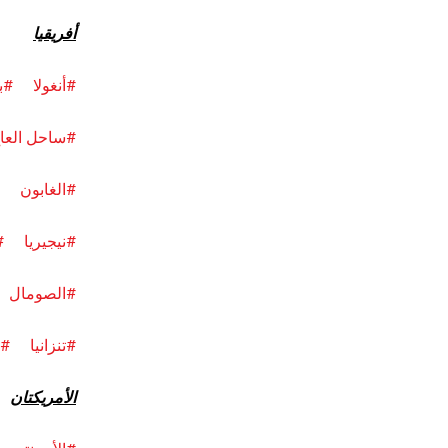
أفريقيا
#أنغولا
#ب
#ساحل العا
#الغابون
#نيجيريا
#
#الصومال
#تنزانيا
#غ
الأمريكتان