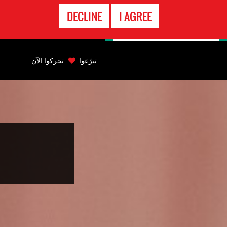
الاتصال
DECLINE
I AGREE
بالطوارىء
Back
to
تبرّعوا
تحركوا الآن
top
Back
to
top