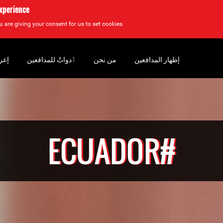
experience
u are giving your consent for us to set cookies.
إظهار المدافعين
من نحن
‏ٲدواتٌ للمدافعين
إعر
#ECUADOR