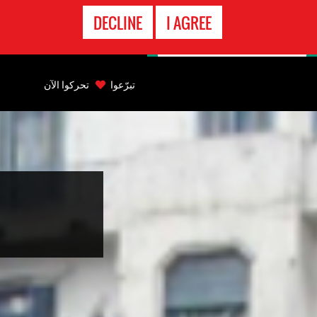
الاتصال
DECLINE
I AGREE
بالطوارىء
Back
to
تبرّعوا
تحركوا الآن
top
Back
to
top