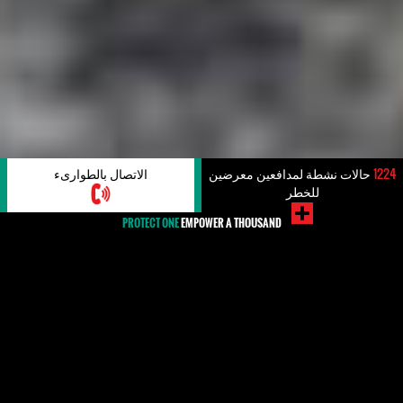
1224
حالات نشطة لمدافعين معرضين
الاتصال بالطوارىء
للخطر
PROTECT ONE
EMPOWER A THOUSAND
#حُرِّيةُ التَّعبِير