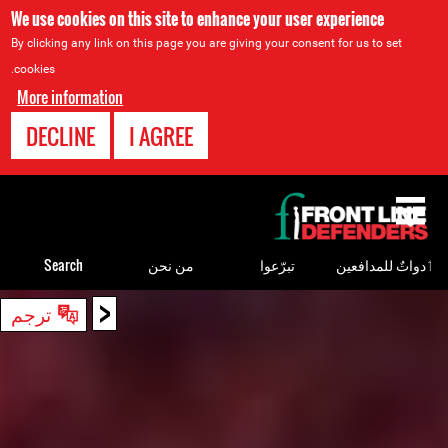
We use cookies on this site to enhance your user experience
By clicking any link on this page you are giving your consent for us to set
cookies.
More information
DECLINE
I AGREE
Back
to
top
ٲدواتٌ للمدافعين
تبرّعوا
من نحن
Search
<
Back
ترجم
to
top