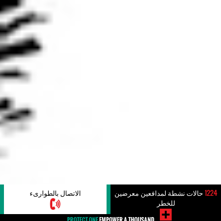
1224
حالات نشطة لمدافعين معرضين
الاتصال بالطوارىء
للخطر
PROTECT ONE
EMPOWER A THOUSAND