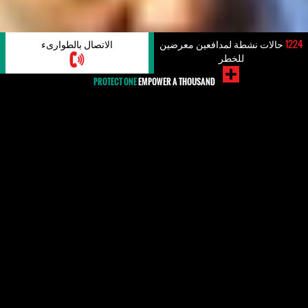
1224
حالات نشطة لمدافعين معرضين
الاتصال بالطوارىء
للخطر
PROTECT ONE
EMPOWER A THOUSAND
#لبنان
يتعرض المدافعون عن حقوق الإنسان العاملون في لبنان
إلى الاعتقال والملاحقة والمضايقات والتهديدات وقيود
السفر. ينص الدستور اللبناني على حرية التعبير وحرية
الصحافة وتعمل العديد من منظمات حقوق الإنسان داخل