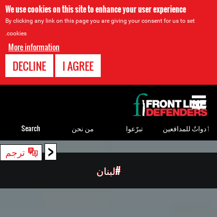
We use cookies on this site to enhance your user experience
By clicking any link on this page you are giving your consent for us to set
cookies.
More information
DECLINE
I AGREE
Back
to
top
ٲدواتٌ للمدافعين
تبرّعوا
من نحن
Search
<
Back
ترجم
to
#لبنان
top