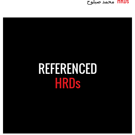
HRDs
محمد صبلوح
REFERENCED
HRDs