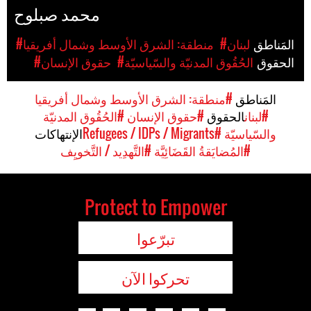
محمد صبلوح
المَناطق
#لبنان
#منطقة: الشرق الأوسط وشمال أفريقيا
الحقوق
#الحُقُوق المدنيّة والسّياسيّة
#حقوق الإنسان
المَناطق
#منطقة: الشرق الأوسط وشمال أفريقيا
#لبنان
الحقوق
#حقوق الإنسان
#الحُقُوق المدنيّة
والسّياسيّة
#Refugees / IDPs / Migrants
الإنتهاكات
#المُضايَقةُ القَضَائِيَّة
#التَّهدِيد / التَّخويِف
Protect to Empower
تبرّعوا
تحركوا الآن