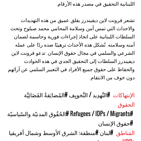
اللبنانية التحقيق في مصدر هذه الأرقام.
تشعر فرونت لاين ديفيندرز بقلق عميق من هذه التهديدات
والاحداث التي تمس أمن وسلامة المحامي محمد صبلوح وتحث
السلطات اللبنانية على اتخاذ إجراءات فورية وحاسمة لضمان
أمنه وسلامته. تُشكل هذه الأحداث ترهيبًا ضده ردًا على عمله
الشرعي والسلمي في مجال حقوق الإنسان. تدعو فرونت لاين
ديفيندرز السلطات إلى التحقيق الجدي في هذه الحوادث
والحفاظ على حقوق جميع الأفراد في التعبير السلمي عن آرائهم
دون خوف من الانتقام.
الإنتهاكات
#التَّهدِيد / التَّخويِف
#المُضايَقةُ القَضَائِيَّة
الحقوق
#Refugees / IDPs / Migrants
#الحُقُوق المدنيّة والسّياسيّة
#حقوق الإنسان
المَناطق
#لبنان
#منطقة: الشرق الأوسط وشمال أفريقيا