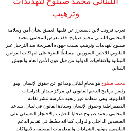
اللبناني محمد صبلوح لتهديدات
وترهيب
تعرب فرونت لاين ديفيندرز عن قلقها العميق بشأن أمن وسلامة
المحامي اللبناني محمد صبلوح. فقد تعرض المحامي محمد
صبلوح لتهديدات وترهيب بسبب جهوده الصريحة ضد الترحيل غير
القانوني للاجئين السوريين، مسلطًا الضوء على انتهاكات القوانين
اللبنانية والاتفاقيات الدولية من قبل قوى الأمن العام والجيش
اللبناني.
محمد صبلوح
هو محامٍ لبناني ومدافع عن حقوق الإنسان. وهو
رئيس برنامج الدعم القانوني في مركز سيدار للدراسات
القانونية، وهي منظمة غير ربحية مكرسة لنشر ثقافة
الديمقراطية وحقوق الإنسان وسيادة القانون في لبنان. يساعد
المحامي محمد صبلوح ضحايا التعذيب والاحتجاز التعسفي على
الصعيدين الداخلي والدولي. كما انه ينشُط في تقديم الدعم
القانوني، وتوثيق الشهادات والمعلومات المتعلقة بالانتهاكات