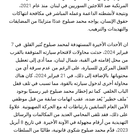
المرتكبة ضد اللاجئين السوريين في لبنان. منذ عام 2021،
ونتيجة لأنشطته الداعمة وعمله المباشر في مكافحة انتهاكات
حقوق الإنسان، يواجه محمد صبلوح عددًا متزايدًا من المضايقات
والتهديدات والترهيب.
ان الأحداث الأخيرة المستهدفة لمحمد صبلوح تُثير القلق. في 7
فبراير 2024، حدثت محاولات لاقتحام سيارته المتوقفة بالقرب
من محل إقامته في القبة، شمال لبنان، مما أدى إلى تعطيل
القفل المركزي للسيارة، على الرغم من عدم سرقة أي من
محتوياتها. بالإضافة إلى ذلك، في 21 فبراير 2024، كان هناك
محاولة أخرى لدخول سيارته بالقوة، مما تسبب في تلف قفل
الباب الخلفي. كما تم إخطار محمد صبلوح غير رسميًا بوجود
"ملف خطير" يُعد ضده، عقب اتهامات سابقة من قبل موظفي
الأمن العام السابقين بارتباطات له مع الحركة الصهيونية. علاوةً
على ذلك، فقد تلقى المحامي العديد من المكالمات والرسائل
التهديدية من أرقام مجهولة في الآونة الأخيرة. في تاريخ 8 أبريل
2023، قدَّم محمد صبلوح شكوى قانونية، طالبًا من السلطات