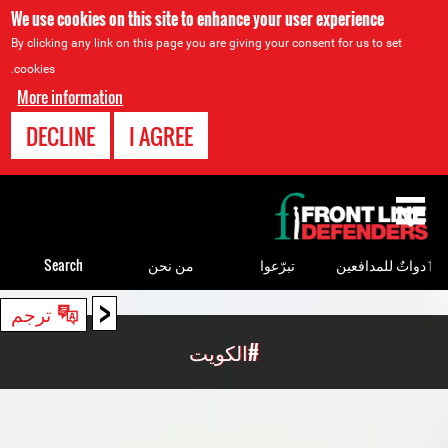
We use cookies on this site to enhance your user experience
By clicking any link on this page you are giving your consent for us to set
cookies.
More information
DECLINE
I AGREE
Back
to
top
ٲدواتٌ للمدافعين
تبرّعوا
من نحن
Search
<
Back
ترجم
to
#الكويت
top