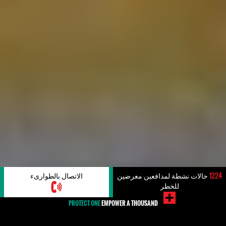
1224
حالات نشطة لمدافعين معرضين
الاتصال بالطوارىء
للخطر
PROTECT ONE
EMPOWER A THOUSAND