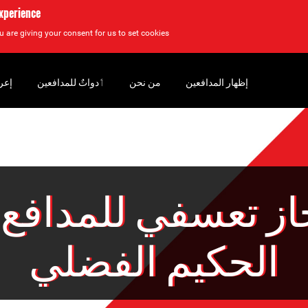
experience
u are giving your consent for us to set cookies.
إظهار المدافعين
من نحن
‏ٲدواتٌ للمدافعين
إعر
از تعسفي للمدافع 
الحكيم الفضلي