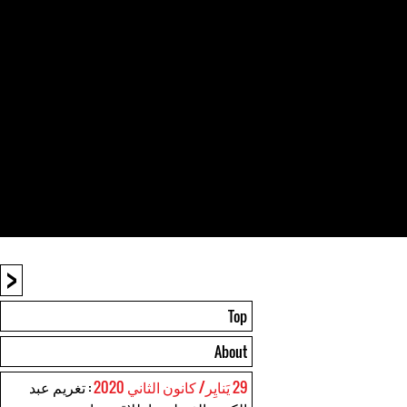
<
Top
About
29 يَنايِر/ كانون الثاني 2020
: تغريم عبد