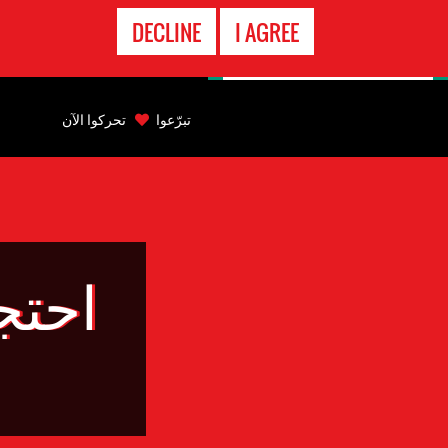
الاتصال
DECLINE
I AGREE
بالطوارىء
Back
to
تبرّعوا
تحركوا الآن
top
Back
to
top
احتج