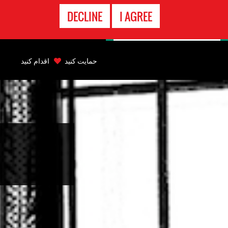
تماس
DECLINE
I AGREE
اضطراری
Back
to
حمایت کنید
اقدام کنید
top
Back
to
top