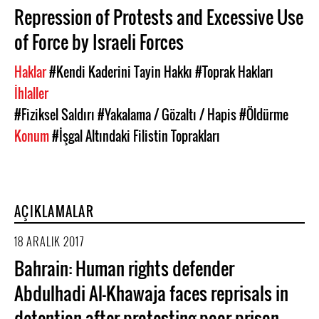
Repression of Protests and Excessive Use
of Force by Israeli Forces
Haklar
#Kendi Kaderini Tayin Hakkı
#Toprak Hakları
İhlaller
#Fiziksel Saldırı
#Yakalama / Gözaltı / Hapis
#Öldürme
Konum
#İşgal Altındaki Filistin Toprakları
AÇIKLAMALAR
18 ARALIK 2017
Bahrain: Human rights defender
Abdulhadi Al-Khawaja faces reprisals in
detention after protesting poor prison