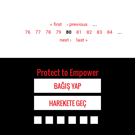
« first
‹ previous
…
76
77
78
79
80
81
82
83
84
…
Pages
next ›
last »
Protect to Empower
BAĞIŞ YAP
HAREKETE GEÇ