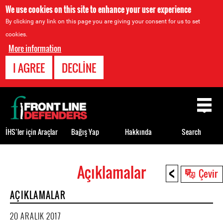
We use cookies on this site to enhance your user experience
By clicking any link on this page you are giving your consent for us to set
cookies.
More information
I AGREE
DECLINE
Back
to
top
İHS’ler için Araçlar
Bağış Yap
Hakkında
Search
<
Açıklamalar
Back
Çevir
to
AÇIKLAMALAR
top
20 ARALIK 2017