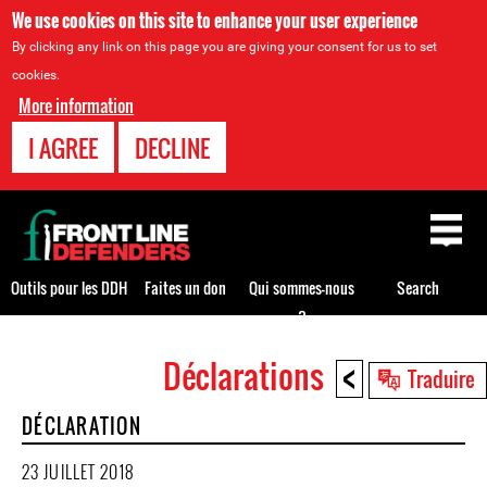
We use cookies on this site to enhance your user experience
By clicking any link on this page you are giving your consent for us to set
cookies.
More information
I AGREE
DECLINE
Back
to
top
Outils pour les DDH
Faites un don
Qui sommes-nous
Search
?
<
Déclarations
Back
Traduire
to
DÉCLARATION
top
23 JUILLET 2018