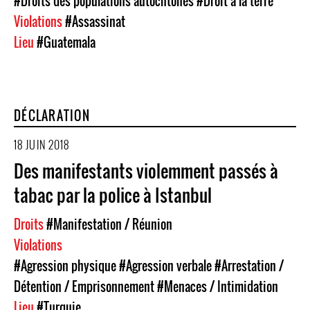
#Droits des populations autochtones
#Droit à la terre
Violations
#Assassinat
Lieu
#Guatemala
DÉCLARATION
18 JUIN 2018
Des manifestants violemment passés à
tabac par la police à Istanbul
Droits
#Manifestation / Réunion
Violations
#Agression physique
#Agression verbale
#Arrestation /
Détention / Emprisonnement
#Menaces / Intimidation
Lieu
#Turquie