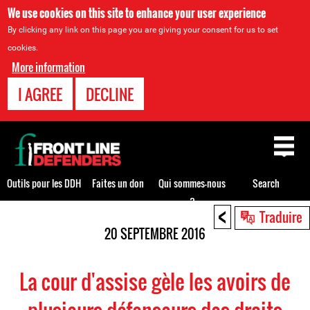
We use cookies on this site to enhance your user experience
By clicking any link on this page you are giving your consent for us to set
cookies.
More information
I AGREE
DECLINE
Back
to
top
Outils pour les DDH
Faites un don
Qui sommes-nous
Search
?
<
Back
Traduire
to
20 SEPTEMBRE 2016
top
La cour d'assise gèle les avoirs de