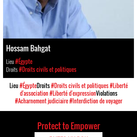
Hossam Bahgat
Lieu
#Égypte
Droits
#Droits civils et politiques
Lieu
#Égypte
Droits
#Droits civils et politiques
#Liberté
d'association
#Liberté d'expression
Violations
#Acharnement judiciaire
#Interdiction de voyager
Protect to Empower