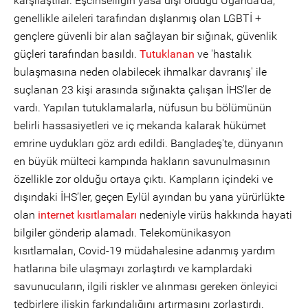
karşılaştılar. Eşcinselliğin yasa dışı olduğu Uganda'da,
genellikle aileleri tarafından dışlanmış olan LGBTİ +
gençlere güvenli bir alan sağlayan bir sığınak, güvenlik
güçleri tarafından basıldı.
Tutuklanan
ve 'hastalık
bulaşmasına neden olabilecek ihmalkar davranış' ile
suçlanan 23 kişi arasında sığınakta çalışan İHS'ler de
vardı. Yapılan tutuklamalarla, nüfusun bu bölümünün
belirli hassasiyetleri ve iç mekanda kalarak hükümet
emrine uydukları göz ardı edildi. Bangladeş'te, dünyanın
en büyük mülteci kampında hakların savunulmasının
özellikle zor olduğu ortaya çıktı. Kampların içindeki ve
dışındaki İHS’ler, geçen Eylül ayından bu yana yürürlükte
olan
internet kısıtlamaları
nedeniyle virüs hakkında hayati
bilgiler gönderip alamadı. Telekomünikasyon
kısıtlamaları, Covid-19 müdahalesine adanmış yardım
hatlarına bile ulaşmayı zorlaştırdı ve kamplardaki
savunucuların, ilgili riskler ve alınması gereken önleyici
tedbirlere ilişkin farkındalığını artırmasını zorlaştırdı.