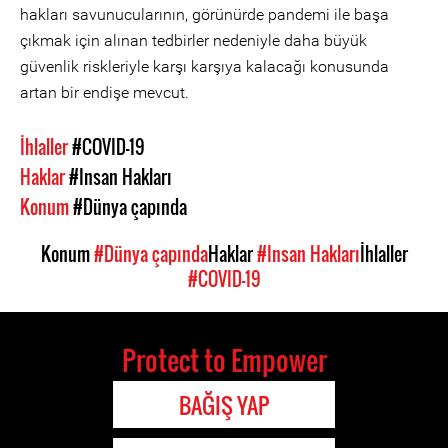
hakları savunucularının, görünürde pandemi ile başa
çıkmak için alınan tedbirler nedeniyle daha büyük
güvenlik riskleriyle karşı karşıya kalacağı konusunda
artan bir endişe mevcut.
İhlaller
#COVID-19
Haklar
#Insan Hakları
Konum
#Dünya çapında
Konum
#Dünya çapında
Haklar
#Insan Hakları
İhlaller
#COVID-19
Protect to Empower
BAĞIŞ YAP