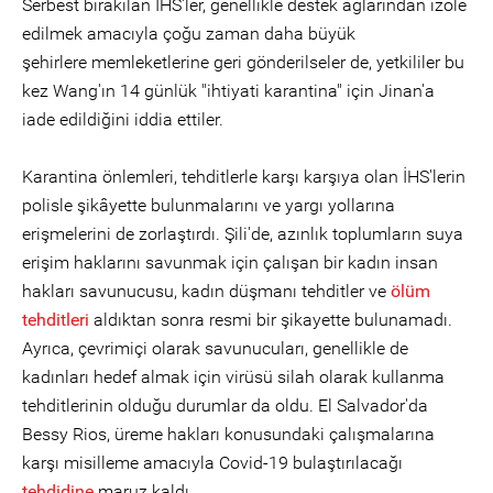
Serbest bırakılan İHS'ler, genellikle destek ağlarından izole
edilmek amacıyla çoğu zaman daha büyük
şehirlere memleketlerine geri gönderilseler de, yetkililer bu
kez Wang'ın 14 günlük "ihtiyati karantina" için Jinan'a
iade edildiğini iddia ettiler.
Karantina önlemleri, tehditlerle karşı karşıya olan İHS'lerin
polisle şikâyette bulunmalarını ve yargı yollarına
erişmelerini de zorlaştırdı. Şili'de, azınlık toplumların suya
erişim haklarını savunmak için çalışan bir kadın insan
hakları savunucusu, kadın düşmanı tehditler ve
ölüm
tehditleri
aldıktan sonra resmi bir şikayette bulunamadı.
Ayrıca, çevrimiçi olarak savunucuları, genellikle de
kadınları hedef almak için virüsü silah olarak kullanma
tehditlerinin olduğu durumlar da oldu. El Salvador'da
Bessy Rios, üreme hakları konusundaki çalışmalarına
karşı misilleme amacıyla Covid-19 bulaştırılacağı
tehdidine
maruz kaldı.