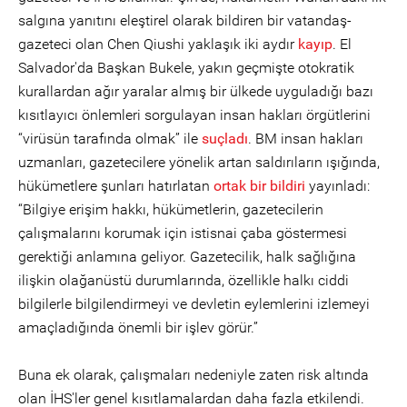
salgına yanıtını eleştirel olarak bildiren bir vatandaş-
gazeteci olan Chen Qiushi yaklaşık iki aydır
kayıp
. El
Salvador'da Başkan Bukele, yakın geçmişte otokratik
kurallardan ağır yaralar almış bir ülkede uyguladığı bazı
kısıtlayıcı önlemleri sorgulayan insan hakları örgütlerini
“virüsün tarafında olmak” ile
suçladı
. BM insan hakları
uzmanları, gazetecilere yönelik artan saldırıların ışığında,
hükümetlere şunları hatırlatan
ortak bir bildiri
yayınladı:
“Bilgiye erişim hakkı, hükümetlerin, gazetecilerin
çalışmalarını korumak için istisnai çaba göstermesi
gerektiği anlamına geliyor. Gazetecilik, halk sağlığına
ilişkin olağanüstü durumlarında, özellikle halkı ciddi
bilgilerle bilgilendirmeyi ve devletin eylemlerini izlemeyi
amaçladığında önemli bir işlev görür.”
Buna ek olarak, çalışmaları nedeniyle zaten risk altında
olan İHS'ler genel kısıtlamalardan daha fazla etkilendi.