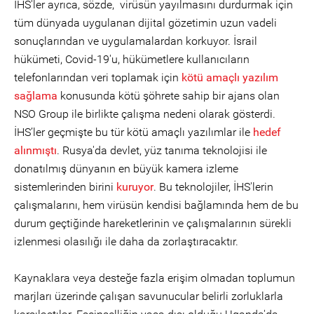
İHS'ler ayrıca, sözde, virüsün yayılmasını durdurmak için
tüm dünyada uygulanan dijital gözetimin uzun vadeli
sonuçlarından ve uygulamalardan korkuyor. İsrail
hükümeti, Covid-19'u, hükümetlere kullanıcıların
telefonlarından veri toplamak için
kötü amaçlı yazılım
sağlama
konusunda kötü şöhrete sahip bir ajans olan
NSO Group ile birlikte çalışma nedeni olarak gösterdi.
İHS’ler geçmişte bu tür kötü amaçlı yazılımlar ile
hedef
alınmıştı
. Rusya'da devlet, yüz tanıma teknolojisi ile
donatılmış dünyanın en büyük kamera izleme
sistemlerinden birini
kuruyor
. Bu teknolojiler, İHS'lerin
çalışmalarını, hem virüsün kendisi bağlamında hem de bu
durum geçtiğinde hareketlerinin ve çalışmalarının sürekli
izlenmesi olasılığı ile daha da zorlaştıracaktır.
Kaynaklara veya desteğe fazla erişim olmadan toplumun
marjları üzerinde çalışan savunucular belirli zorluklarla