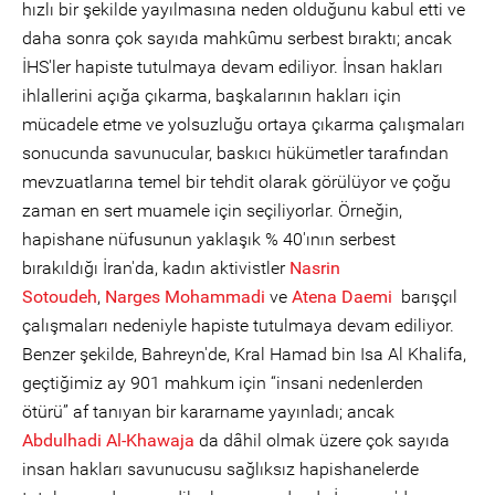
hızlı bir şekilde yayılmasına neden olduğunu kabul etti ve
daha sonra çok sayıda mahkûmu serbest bıraktı; ancak
İHS'ler hapiste tutulmaya devam ediliyor. İnsan hakları
ihlallerini açığa çıkarma, başkalarının hakları için
mücadele etme ve yolsuzluğu ortaya çıkarma çalışmaları
sonucunda savunucular, baskıcı hükümetler tarafından
mevzuatlarına temel bir tehdit olarak görülüyor ve çoğu
zaman en sert muamele için seçiliyorlar. Örneğin,
hapishane nüfusunun yaklaşık % 40'ının serbest
bırakıldığı İran'da, kadın aktivistler
Nasrin
Sotoudeh
,
Narges Mohammadi
ve
Atena Daemi
barışçıl
çalışmaları nedeniyle hapiste tutulmaya devam ediliyor.
Benzer şekilde, Bahreyn'de, Kral Hamad bin Isa Al Khalifa,
geçtiğimiz ay 901 mahkum için “insani nedenlerden
ötürü” af tanıyan bir kararname yayınladı; ancak
Abdulhadi Al-Khawaja
da dâhil olmak üzere çok sayıda
insan hakları savunucusu sağlıksız hapishanelerde