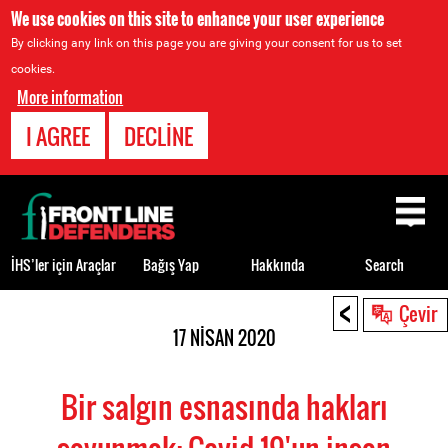
We use cookies on this site to enhance your user experience
By clicking any link on this page you are giving your consent for us to set
cookies.
More information
I AGREE
DECLINE
Back
to
top
İHS’ler için Araçlar
Bağış Yap
Hakkında
Search
<
Back
Çevir
to
17 NISAN 2020
top
Bir salgın esnasında hakları