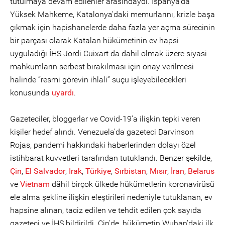
tutulmaya devam edilenler arasındaydı. İspanya'da
Yüksek Mahkeme, Katalonya'daki memurlarını, krizle başa
çıkmak için hapishanelerde daha fazla yer açma sürecinin
bir parçası olarak Katalan hükümetinin ev hapsi
uyguladığı İHS Jordi Cuixart da dahil olmak üzere siyasi
mahkumların serbest bırakılması için onay verilmesi
halinde “resmi görevin ihlali” suçu işleyebilecekleri
konusunda
uyardı
.
Gazeteciler, bloggerlar ve Covid-19’a ilişkin tepki veren
kişiler hedef alındı. Venezuela'da gazeteci Darvinson
Rojas, pandemi hakkındaki haberlerinden dolayı özel
istihbarat kuvvetleri tarafından tutuklandı. Benzer şekilde,
Çin
,
El Salvador
,
Irak
,
Türkiye
,
Sırbistan
,
Mısır
,
İran
,
Belarus
ve
Vietnam
dâhil birçok ülkede hükümetlerin koronavirüsü
ele alma şekline ilişkin eleştirileri nedeniyle tutuklanan, ev
hapsine alınan, taciz edilen ve tehdit edilen çok sayıda
gazeteci ve İHS bildirildi. Çin'de, hükümetin Wuhan'daki ilk