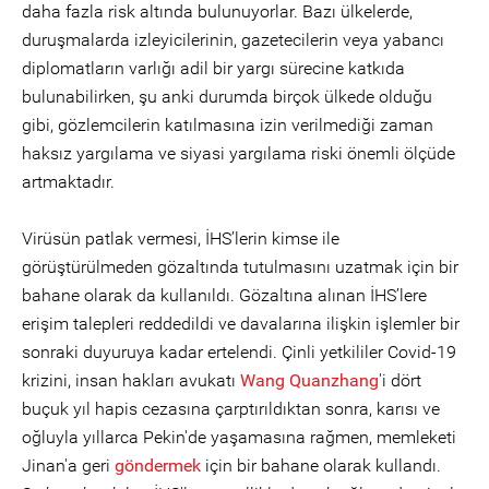
daha fazla risk altında bulunuyorlar. Bazı ülkelerde,
duruşmalarda izleyicilerinin, gazetecilerin veya yabancı
diplomatların varlığı adil bir yargı sürecine katkıda
bulunabilirken, şu anki durumda birçok ülkede olduğu
gibi, gözlemcilerin katılmasına izin verilmediği zaman
haksız yargılama ve siyasi yargılama riski önemli ölçüde
artmaktadır.
Virüsün patlak vermesi, İHS’lerin kimse ile
görüştürülmeden gözaltında tutulmasını uzatmak için bir
bahane olarak da kullanıldı. Gözaltına alınan İHS’lere
erişim talepleri reddedildi ve davalarına ilişkin işlemler bir
sonraki duyuruya kadar ertelendi. Çinli yetkililer Covid-19
krizini, insan hakları avukatı
Wang Quanzhang
'i dört
buçuk yıl hapis cezasına çarptırıldıktan sonra, karısı ve
oğluyla yıllarca Pekin'de yaşamasına rağmen, memleketi
Jinan'a geri
göndermek
için bir bahane olarak kullandı.