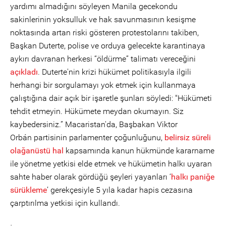
yardımı almadığını söyleyen Manila gecekondu
sakinlerinin yoksulluk ve hak savunmasının kesişme
noktasında artan riski gösteren protestolarını takiben,
Başkan Duterte, polise ve orduya gelecekte karantinaya
aykırı davranan herkesi “öldürme” talimatı vereceğini
açıkladı
. Duterte'nin krizi hükümet politikasıyla ilgili
herhangi bir sorgulamayı yok etmek için kullanmaya
çalıştığına dair açık bir işaretle şunları söyledi: "Hükümeti
tehdit etmeyin. Hükümete meydan okumayın. Siz
kaybedersiniz.” Macaristan'da, Başbakan Viktor
Orbán partisinin parlamenter çoğunluğunu,
belirsiz süreli
olağanüstü hal
kapsamında kanun hükmünde kararname
ile yönetme yetkisi elde etmek ve hükümetin halkı uyaran
sahte haber olarak gördüğü şeyleri yayanları ‘
halkı paniğe
sürükleme
’ gerekçesiyle 5 yıla kadar hapis cezasına
çarptırılma yetkisi için kullandı.