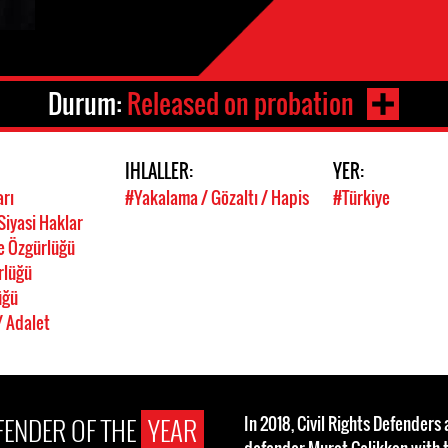
Durum:
Released on probation
IHLALLER:
YER:
arı
#Yakalama / Gözaltı / Hapis
#Türkiye
Siyasi Haklar
e Özgürlüğü
rlüğü
üğü
/ Adalet
EFENDER OF THE
YEAR
In 2018, Civil Rights Defender