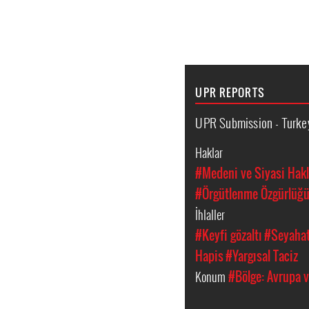
UPR REPORTS
UPR Submission - Turke
Haklar
#Medeni ve Siyasi Hakl
#Örgütlenme Özgürlüğ
İhlaller
#Keyfi gözaltı
#Seyahat
Hapis
#Yargısal Taciz
Konum
#Bölge: Avrupa v