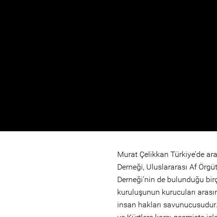
Murat Çelikkan Türkiye’de ara
Derneği, Uluslararası Af Örgüt
Derneği’nin de bulunduğu bir
kuruluşunun kurucuları arasın
insan hakları savunucusudur. 