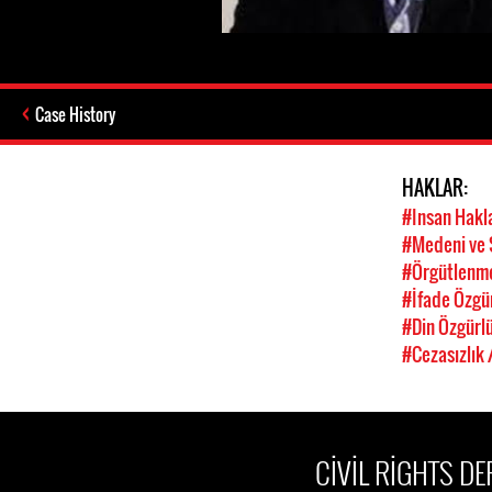
Case History
HAKLAR:
#Insan Hakl
#Medeni ve 
#Örgütlenm
#İfade Özgü
#Din Özgürl
#Cezasızlık 
CIVIL RIGHTS D