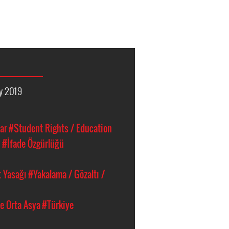
y 2019
ar
#Student Rights / Education
ü
#İfade Özgürlüğü
 Yasağı
#Yakalama / Gözaltı /
e Orta Asya
#Türkiye