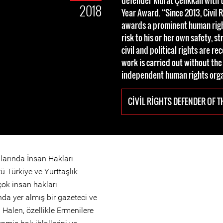
defender Murat Çelikkan with t
2018
Year Award. “Since 2013, Civil 
awards a prominent human righ
risk to his or her own safety, s
civil and political rights are r
work is carried out without the
independent human rights orga
CIVIL RIGHTS DEFENDER OF T
larında İnsan Hakları
ü Türkiye ve Yurttaşlık
çok insan hakları
da yer almış bir gazeteci ve
Halen, özellikle Ermenilere