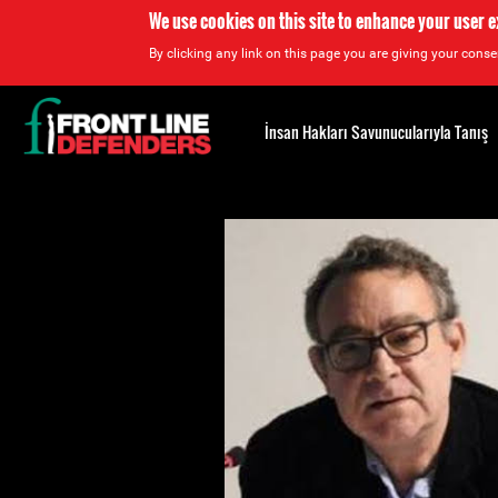
We use cookies on this site to enhance your user 
By clicking any link on this page you are giving your consen
Back
to
İnsan Hakları Savunucularıyla Tanış
top
Back
to
top