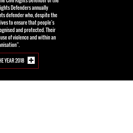
he Civil Rights Defender of the
Rights Defenders annually
ts defender who, despite the
trives to ensure that people’s
ecognised and protected. Their
 use of violence and within an
nisation”.
HE YEAR 2018