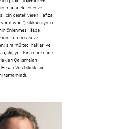
enmiş hak ihlallerini ve
için mücadele eden ve
i için destek veren Hafıza
 yürütüyor. Çelikkan ayrıca
nin önlenmesi, ifade,
rinin korunması ve
anı sıra mülteci hakları ve
da çalışıyor. Kısa süre önce
Hakları Çalışmaları
 Hesap Verebilirlik için
ını tamamladı.