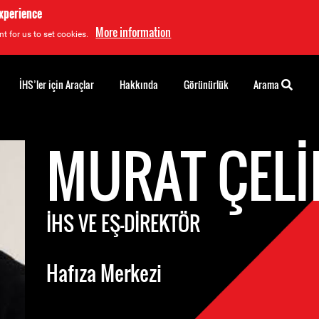
experience
More information
t for us to set cookies.
İHS’ler için Araçlar
Hakkında
Görünürlük
Arama
MURAT ÇEL
İHS VE EŞ-DIREKTÖR
Hafıza Merkezi