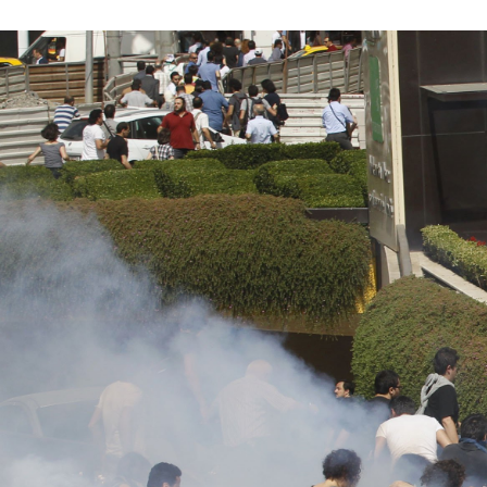
#Turkey-
protest-
context.jpg