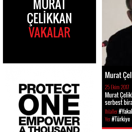
MURAT
ÇELIKKAN
VAKALAR
Murat Çel
25 Ekim 2017
Murat Çelikk
serbest bira
Ihlaller
#Yakal
Yer
#Türkiye