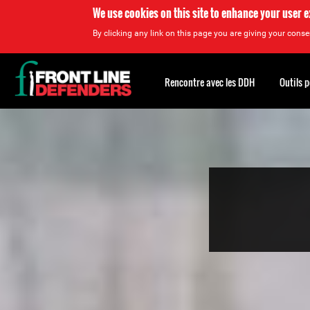
We use cookies on this site to enhance your user 
By clicking any link on this page you are giving your consen
Back
to
Rencontre avec les DDH
Outils 
top
Back
to
top