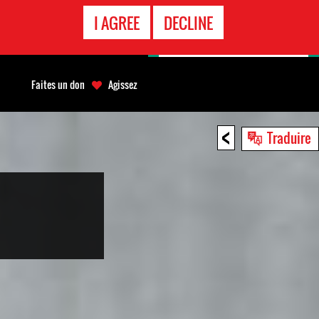
APPEL
I AGREE
DECLINE
D'URGENCE
Faites un don
Agissez
<
Traduire