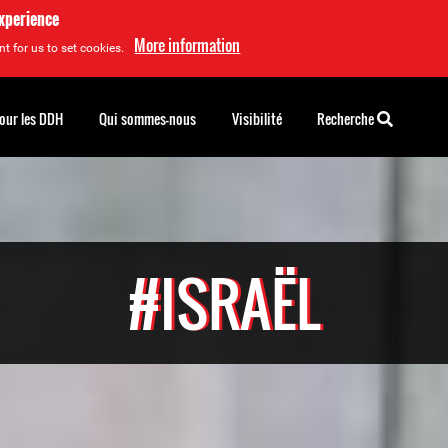
experience
More information
t for us to set cookies.
pour les DDH
Qui sommes-nous
Visibilité
Recherche
#ISRAËL