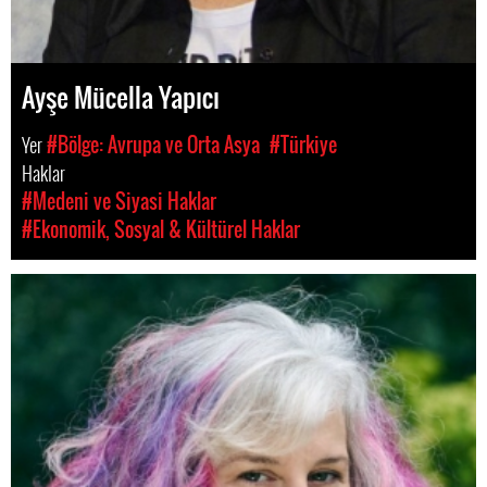
Ayşe Mücella Yapıcı
Yer
#Bölge: Avrupa ve Orta Asya
#Türkiye
Haklar
#Medeni ve Siyasi Haklar
#Ekonomik, Sosyal & Kültürel Haklar