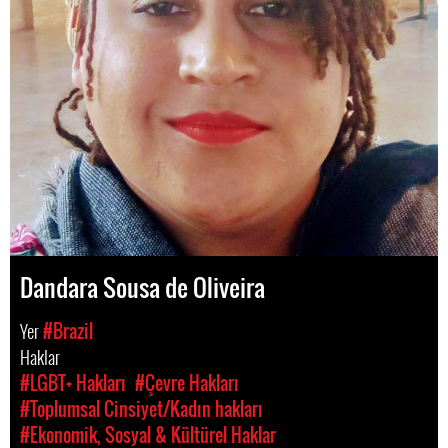
Dandara Sousa de Oliveira
Yer
#Brazil
Haklar
#LGBT+ Hakları
#Çevre Hakları
#Toplumsal Cinsiyet/Kadın hakları
#Ekonomik, Sosyal & Kültürel Haklar