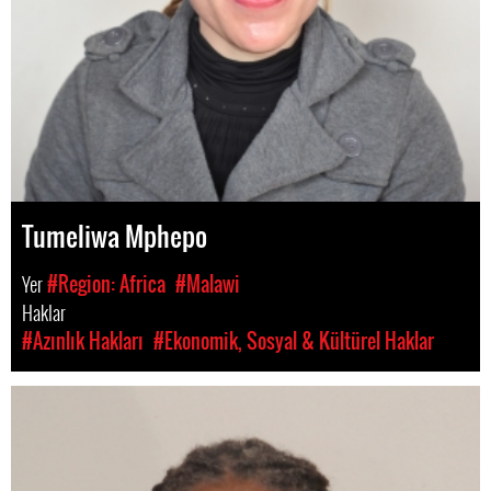
Tumeliwa Mphepo
Yer
#Region: Africa
#Malawi
Haklar
#Azınlık Hakları
#Ekonomik, Sosyal & Kültürel Haklar