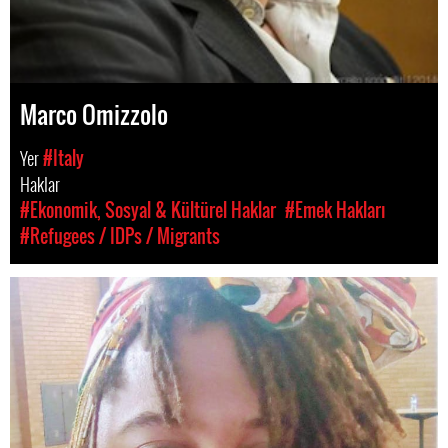
Marco Omizzolo
Yer
#Italy
Haklar
#Ekonomik, Sosyal & Kültürel Haklar
#Emek Hakları
#Refugees / IDPs / Migrants