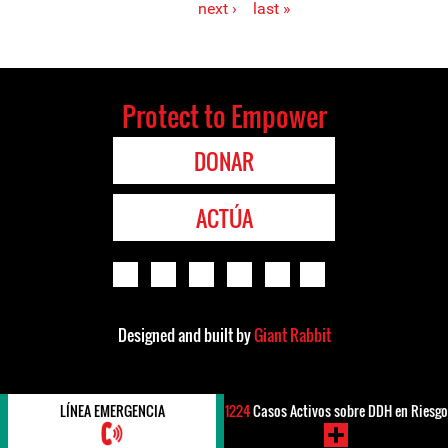
next ›
last »
Protect to Empower
DONAR
ACTÚA
Designed and built by
Giant Rabbit
LÍNEA EMERGENCIA
1224
Casos Activos sobre DDH en Riesgo