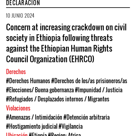
DECLARACIÓN
10 JUNIO 2024
Concern at increasing crackdown on civil
society in Ethiopia following threats
against the Ethiopian Human Rights
Council Organization (EHRCO)
Derechos
#Derechos Humanos
#Derechos de los/as prisioneros/as
#Elecciones/ Buena gobernanza
#Impunidad / Justicia
#Refugiados / Desplazados internos / Migrantes
Violaciones
#Amenazas / Intimidación
#Detención arbitraria
#Hostigamiento judicial
#Vigilancia
Ubicación
#Etiopía
#Region: Africa