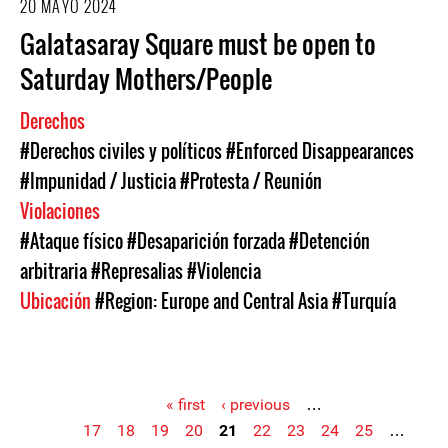
20 MAYO 2024
Galatasaray Square must be open to
Saturday Mothers/People
Derechos
#Derechos civiles y políticos
#Enforced Disappearances
#Impunidad / Justicia
#Protesta / Reunión
Violaciones
#Ataque físico
#Desaparición forzada
#Detención
arbitraria
#Represalias
#Violencia
Ubicación
#Region: Europe and Central Asia
#Turquía
« first
‹ previous
…
17
18
19
20
21
22
23
24
25
…
Pages