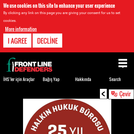
We use cookies on this site to enhance your user experience
By clicking any link on this page you are giving your consent for us to set
cookies.
More information
I AGREE
DECLINE
Back
to
top
İHS’ler için Araçlar
Bağış Yap
Hakkında
Search
<
Back
Çevir
to
top