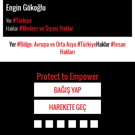
Engin Gökoğlu
Yer
#Türkiye
Haklar
#Medeni ve Siyasi Haklar
Yer
#Bölge: Avrupa ve Orta Asya
#Türkiye
Haklar
#Insan
Hakları
Protect to Empower
BAĞIŞ YAP
HAREKETE GEÇ