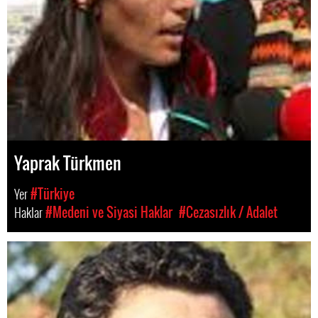
Yaprak Türkmen
Yer
#Türkiye
Haklar
#Medeni ve Siyasi Haklar
#Cezasızlık / Adalet