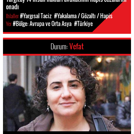
onadı
Ihlaller
#Yargısal Taciz
#Yakalama / Gözaltı / Hapis
Yer
#Bölge: Avrupa ve Orta Asya
#Türkiye
Durum:
Vefat