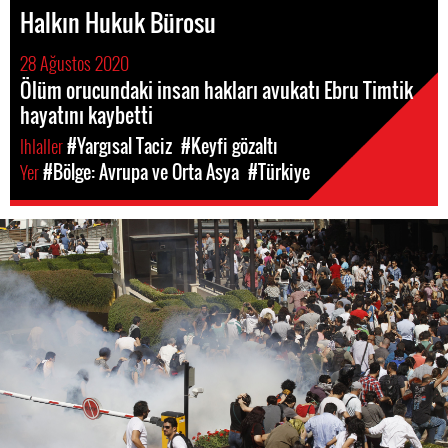
Halkın Hukuk Bürosu
28 Ağustos 2020
Ölüm orucundaki insan hakları avukatı Ebru Timtik
hayatını kaybetti
Ihlaller
#Yargısal Taciz
#Keyfi gözaltı
Yer
#Bölge: Avrupa ve Orta Asya
#Türkiye
#Turkey-
protest-
context.jpg