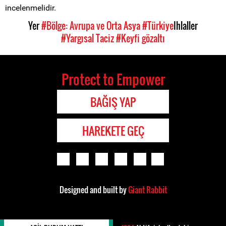
incelenmelidir.
Yer
#Bölge: Avrupa ve Orta Asya
#Türkiye
Ihlaller
#Yargısal Taciz
#Keyfi gözaltı
Protect to Empower
BAĞIŞ YAP
HAREKETE GEÇ
Designed and built by
Giant Rabbit