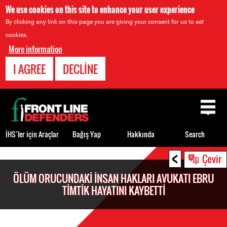
We use cookies on this site to enhance your user experience
By clicking any link on this page you are giving your consent for us to set
cookies.
More information
I AGREE
DECLINE
Back
to
top
İHS’ler için Araçlar
Bağış Yap
Hakkında
Search
<
Back
Çevir
to
ÖLÜM ORUCUNDAKI INSAN HAKLARI AVUKATI EBRU
top
TIMTIK HAYATINI KAYBETTI