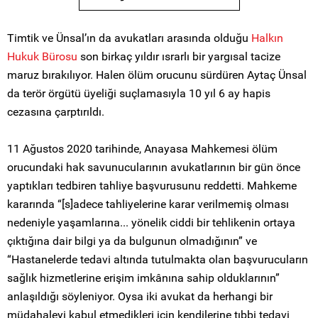
Timtik ve Ünsal’ın da avukatları arasında olduğu
Halkın
Hukuk Bürosu
son birkaç yıldır ısrarlı bir yargısal tacize
maruz bırakılıyor. Halen ölüm orucunu sürdüren Aytaç Ünsal
da terör örgütü üyeliği suçlamasıyla 10 yıl 6 ay hapis
cezasına çarptırıldı.
11 Ağustos 2020 tarihinde, Anayasa Mahkemesi ölüm
orucundaki hak savunucularının avukatlarının bir gün önce
yaptıkları tedbiren tahliye başvurusunu reddetti. Mahkeme
kararında “[s]adece tahliyelerine karar verilmemiş olması
nedeniyle yaşamlarına... yönelik ciddi bir tehlikenin ortaya
çıktığına dair bilgi ya da bulgunun olmadığının” ve
“Hastanelerde tedavi altında tutulmakta olan başvurucuların
sağlık hizmetlerine erişim imkânına sahip olduklarının”
anlaşıldığı söyleniyor. Oysa iki avukat da herhangi bir
müdahaleyi kabul etmedikleri için kendilerine tıbbi tedavi