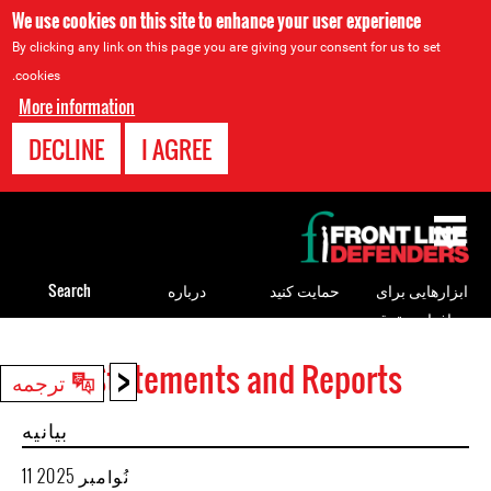
We use cookies on this site to enhance your user experience
By clicking any link on this page you are giving your consent for us to set
cookies.
More information
DECLINE
I AGREE
Back
to
top
ابزارهایی برای
حمایت کنید
درباره
Search
مدافعان حقوق
بشر
<
Statements and Reports
Back
ترجمه
to
بیانیه
top
11 نُوامبر 2025