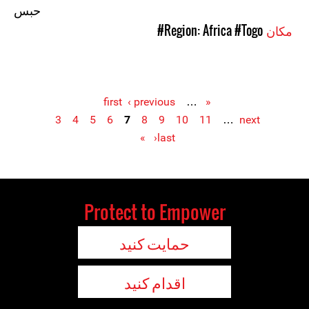
حبس
مکان
#Togo
#Region: Africa
‹ previous
…
« first
3
4
5
6
7
8
9
10
11
…
next
Pages
›
last »
Protect to Empower
حمایت کنید
اقدام کنید