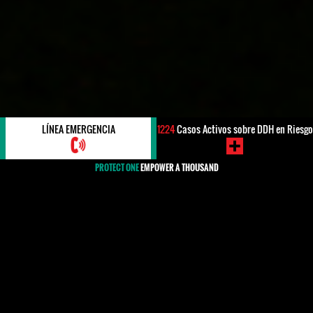
LÍNEA EMERGENCIA
1224
Casos Activos sobre DDH en Riesgo
PROTECT ONE
EMPOWER A THOUSAND
#Libertad de religión