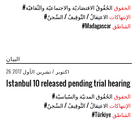
الحقوق
#الحُقُوقُ الاقتصَاديّة والاجتماعيّة والثّقافيّة
الإنتهاكات
#الاعتِقالُ / التَّوقِيفُ / السِّجنُ
المَناطق
#Madagascar
البيان
26 اكتوبر / تشرين الأول 2017
Istanbul 10 released pending trial hearing
الحقوق
#الحُقُوق المدنيّة والسّياسيّة
الإنتهاكات
#الاعتِقالُ / التَّوقِيفُ / السِّجنُ
المَناطق
#Türkiye