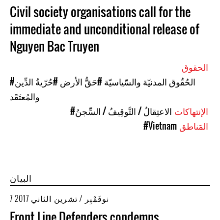
Civil society organisations call for the
immediate and unconditional release of
Nguyen Bac Truyen
الحقوق
#الحُقُوق المدنيّة والسّياسيّة
#حَقُّ الأرض
#حُرّيةُ الدِّين
والمُعتَقَد
الإنتهاكات
#الاعتِقالُ / التَّوقِيفُ / السِّجنُ
المَناطق
#Vietnam
البيان
7 نوفَمْبِر / تشرين الثاني 2017
Front Line Defenders condemns