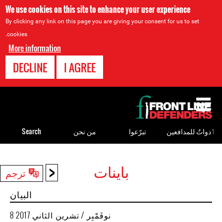
We use cookies on this site to enhance your user experience
By clicking any link on this page you are giving your consent for us to set
cookies.
More information
DECLINE
I AGREE
Back
to
top
ٲدواتٌ للمدافعين
تبرّعوا
من نحن
Search
<
باينات
Back
ترجم
to
البيان
top
8 نوفَمْبِر / تشرين الثاني 2017