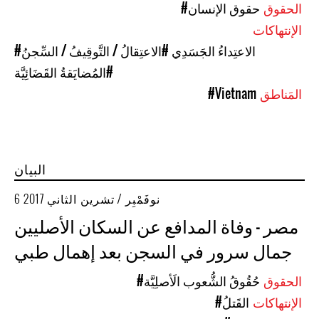
الحقوق
#حقوق الإنسان
الإنتهاكات
#الاعتِداءُ الجَسَدِي
#الاعتِقالُ / التَّوقِيفُ / السِّجنُ
#المُضايَقةُ القَضَائِيَّة
المَناطق
#Vietnam
البيان
6 نوفَمْبِر / تشرين الثاني 2017
مصر - وفاة المدافع عن السكان الأصليين
جمال سرور في السجن بعد إهمال طبي
الحقوق
#حُقُوقُ الشُّعوب الَأصلِيَّة
الإنتهاكات
#القَتلُ