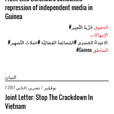
repression of independent media in
Guinea
الحقوق
#حُرِّيةُ التَّعبِير
الإنتهاكات
#الاعتِداءُ الجَسَدِي
#المُضايَقةُ القَضَائِيَّة
#حَمَلاتُ التَّشهِير
المَناطق
#Guinea
البيان
7 نوفَمْبِر / تشرين الثاني 2017
Joint Letter: Stop The Crackdown In
Vietnam