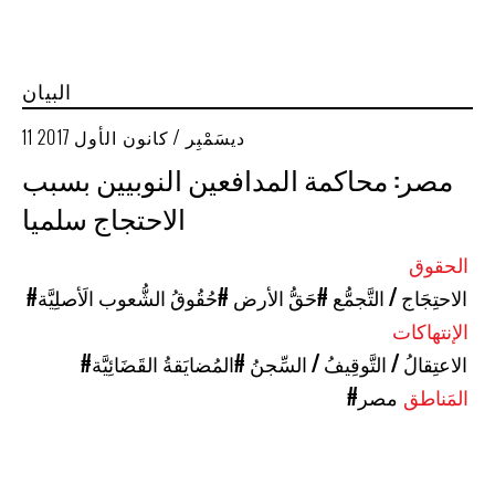
البيان
11 ديسَمْبِر / كانون الأول 2017
مصر: محاكمة المدافعين النوبيين بسبب
الاحتجاج سلميا
الحقوق
#الاحتِجَاج / التَّجمُّع
#حَقُّ الأرض
#حُقُوقُ الشُّعوب الَأصلِيَّة
الإنتهاكات
#الاعتِقالُ / التَّوقِيفُ / السِّجنُ
#المُضايَقةُ القَضَائِيَّة
المَناطق
#مصر