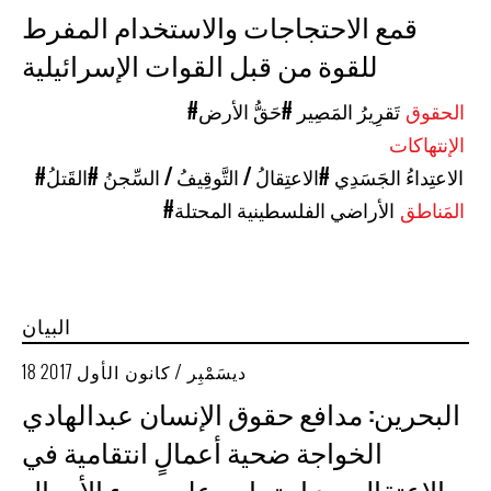
قمع الاحتجاجات والاستخدام المفرط
للقوة من قبل القوات الإسرائيلية
الحقوق
#تَقرِيرُ المَصِير
#حَقُّ الأرض
الإنتهاكات
#الاعتِداءُ الجَسَدِي
#الاعتِقالُ / التَّوقِيفُ / السِّجنُ
#القَتلُ
المَناطق
#الأراضي الفلسطينية المحتلة
البيان
18 ديسَمْبِر / كانون الأول 2017
البحرين: مدافع حقوق الإنسان عبدالهادي
الخواجة ضحية أعمالٍ انتقامية في
الاعتقال بعد احتجاجه على سوء الأحوال