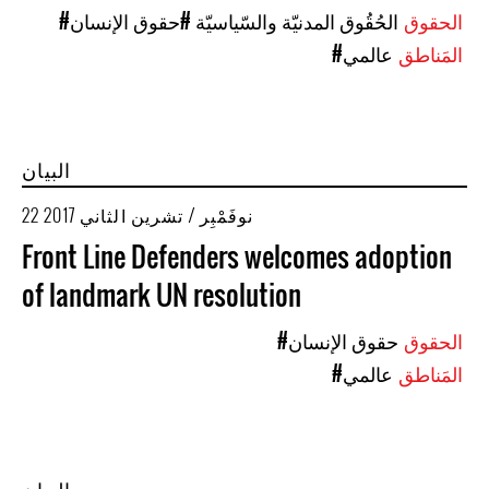
الحقوق
#الحُقُوق المدنيّة والسّياسيّة
#حقوق الإنسان
المَناطق
#عالمي
البيان
22 نوفَمْبِر / تشرين الثاني 2017
Front Line Defenders welcomes adoption
of landmark UN resolution
الحقوق
#حقوق الإنسان
المَناطق
#عالمي