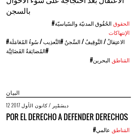
بالسجن
الحقوق
#الحُقُوق المدنيّة والسّياسيّة
الإنتهاكات
#الاعتِقالُ / التَّوقِيفُ / السِّجنُ
#التَّعذِيب / سُوءُ المُعَامَلَة
#المُضايَقةُ القَضَائِيَّة
المَناطق
#البحرين
البيان
12 ديسَمْبِر / كانون الأول 2017
POR EL DERECHO A DEFENDER DERECHOS
المَناطق
#عالمي