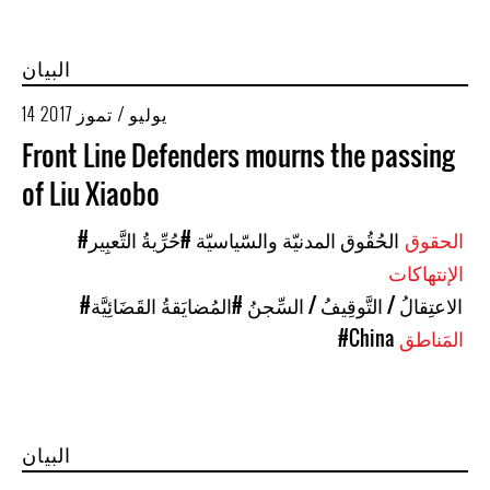
البيان
14 يوليو / تموز 2017
Front Line Defenders mourns the passing
of Liu Xiaobo
الحقوق
#الحُقُوق المدنيّة والسّياسيّة
#حُرِّيةُ التَّعبِير
الإنتهاكات
#الاعتِقالُ / التَّوقِيفُ / السِّجنُ
#المُضايَقةُ القَضَائِيَّة
المَناطق
#China
البيان