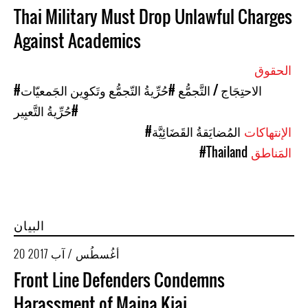
Thai Military Must Drop Unlawful Charges
Against Academics
الحقوق
#الاحتِجَاج / التَّجمُّع
#حُرِّيةُ التّجمُّع وتَكوِين الجَمعيّات
#حُرِّيةُ التَّعبِير
الإنتهاكات
#المُضايَقةُ القَضَائِيَّة
المَناطق
#Thailand
البيان
20 أغُسطُس / آب 2017
Front Line Defenders Condemns
Harassment of Maina Kiai