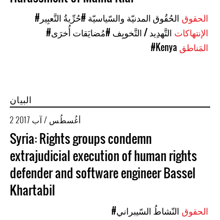
الحقوق
#الحُقُوق المدنيّة والسّياسيّة
#حُرِّيةُ التَّعبِير
الإنتهاكات
#التَّهدِيد / التَّخويِف
#مُضايَقات أُخرَى
المَناطق
#Kenya
البيان
2 أغُسطُس / آب 2017
Syria: Rights groups condemn
extrajudicial execution of human rights
defender and software engineer Bassel
Khartabil
الحقوق
#النّشاطُ السّيبراني