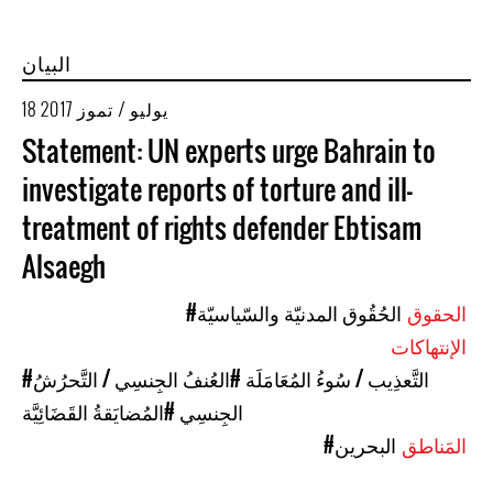
البيان
18 يوليو / تموز 2017
Statement: UN experts urge Bahrain to
investigate reports of torture and ill-
treatment of rights defender Ebtisam
Alsaegh
الحقوق
#الحُقُوق المدنيّة والسّياسيّة
الإنتهاكات
#التَّعذِيب / سُوءُ المُعَامَلَة
#العُنفُ الجِنسِي / التَّحرُشُ
الجِنسِي
#المُضايَقةُ القَضَائِيَّة
المَناطق
#البحرين