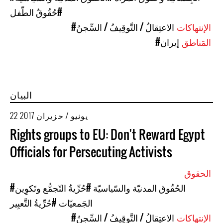
#حُقُوقُ الطّفل
الإنتهاكات
#الاعتِقالُ / التَّوقِيفُ / السِّجنُ
المَناطق
#إيران
البيان
22 يونيو / حزيران 2017
Rights groups to EU: Don't Reward Egypt
Officials for Persecuting Activists
الحقوق
#الحُقُوق المدنيّة والسّياسيّة
#حُرِّيةُ التّجمُّع وتَكوِين
الجَمعيّات
#حُرِّيةُ التَّعبِير
الإنتهاكات
#الاعتِقالُ / التَّوقِيفُ / السِّجنُ