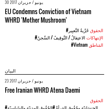
30 يونيو / حزيران 2017
EU Condemns Conviction of Vietnam
WHRD 'Mother Mushroom'
الحقوق
#حُرِّيةُ التَّعبِير
الإنتهاكات
#الاعتِقالُ / التَّوقِيفُ / السِّجنُ
المَناطق
#Vietnam
البيان
23 يونيو / حزيران 2017
Free Iranian WHRD Atena Daemi
الحقوق
#الجِنسَانيّة وحُقُوق المَرأةُ
#الحُقُوق المدنيّة والسّياسيّة