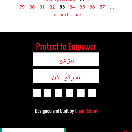
79
80
81
82
83
84
85
86
87
…
Pages
next ›
last »
Protect to Empower
تبرّعوا
تحركوا الآن
Designed and built by
Giant Rabbit