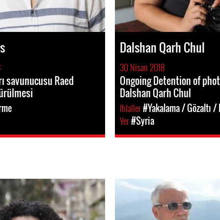
s
Dalshan Qarh Chul
8
30 Nisan 2018
rı savunucusu Raed
Ongoing Detention of pho
dürülmesi
Dalshan Qarh Chul
rme
Ihlaller
#Yakalama / Gözaltı /
Yer
#Syria