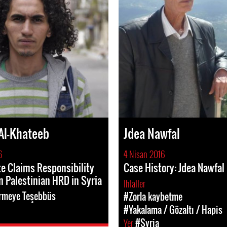
Al-Khateeb
Jdea Nawfal
6
4 Nisan 2016
te Claims Responsibility
Case History: Jdea Nawfal
on Palestinian HRD in Syria
Ihlaller
rmeye Teşebbüs
#Zorla kaybetme
#Yakalama / Gözaltı / Hapis
Yer
#Syria