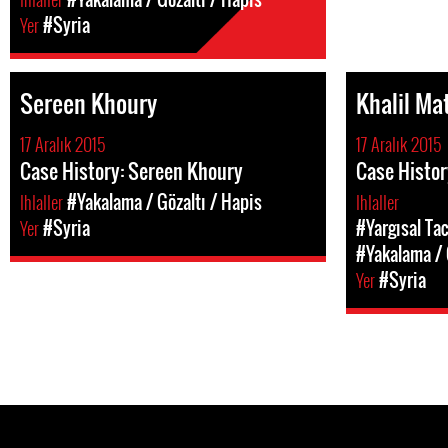
Yer
#Syria
Sereen Khoury
Khalil Ma
17 Aralık 2015
17 Aralık 2015
Case History: Sereen Khoury
Case Histor
Ihlaller
#Yakalama / Gözaltı / Hapis
Ihlaller
Yer
#Syria
#Yargısal Tac
#Yakalama / 
Yer
#Syria
Pages