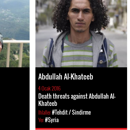
Abdullah Al-Khateeb
4 Ocak 2016
Death threats against Abdullah Al-
Khateeb
Ihlaller
#Tehdit / Sindirme
Yer
#Syria