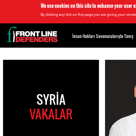
We use cookies on this site to enhance your user 
By clicking any link on this page you are giving your consen
Back
to
İnsan Hakları Savunucularıyla Tanış
top
Back
to
top
SYRIA
VAKALAR