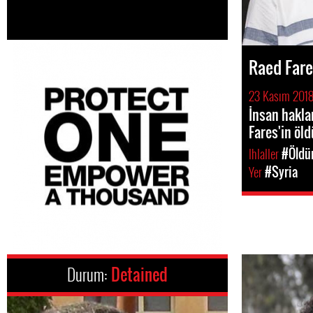
Raed Fare
23 Kasım 201
İnsan hakla
Fares'in öl
Ihlaller
#Öldü
Yer
#Syria
Durum:
Detained