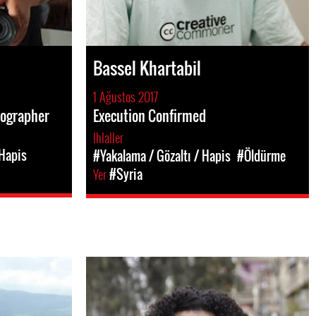
Bassel Khartabil
1 Ağustos 2017
tographer
Execution Confirmed
Ihlaller
 Hapis
#Yakalama / Gözaltı / Hapis
#Öldürme
Yer
#Syria