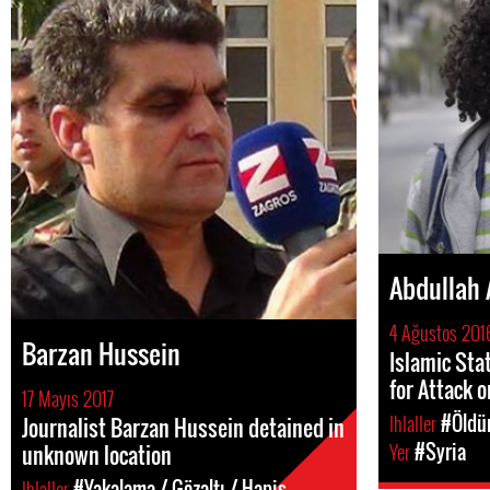
Abdullah 
4 Ağustos 201
Barzan Hussein
Islamic Sta
for Attack 
17 Mayıs 2017
Ihlaller
#Öldü
Journalist Barzan Hussein detained in
Yer
#Syria
unknown location
Ihlaller
#Yakalama / Gözaltı / Hapis