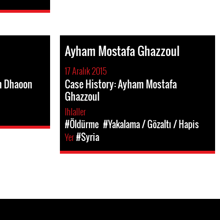
Ayham Mostafa Ghazzoul
17 Aralık 2015
im Dhaoon
Case History: Ayham Mostafa
Ghazzoul
Ihlaller
#Öldürme
#Yakalama / Gözaltı / Hapis
Yer
#Syria