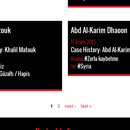
touk
Abd Al-Karim Dhaoon
17 Aralık 2015
y: Khalil Matouk
Case History: Abd Al-Kar
Ihlaller
#Zorla kaybetme
iz
Yer
#Syria
Gözaltı / Hapis
1
2
next ›
last »