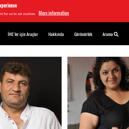
experience
More information
t for us to set cookies.
İHS’ler için Araçlar
Hakkında
Görünürlük
Arama