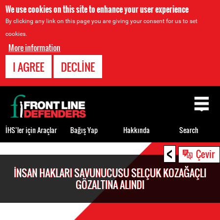
We use cookies on this site to enhance your user experience
By clicking any link on this page you are giving your consent for us to set
cookies.
More information
I AGREE
DECLINE
Back
to
top
İHS’ler için Araçlar
Bağış Yap
Hakkında
Search
<
Back
Çevir
to
İNSAN HAKLARI SAVUNUCUSU SELÇUK KOZAĞAÇLI
top
GÖZALTINA ALINDI