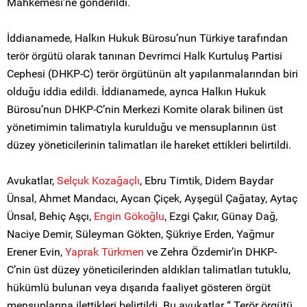
Mahkemesi’ne gönderildi.
İddianamede, Halkın Hukuk Bürosu’nun Türkiye tarafından
terör örgütü olarak tanınan Devrimci Halk Kurtuluş Partisi
Cephesi (DHKP-C) terör örgütünün alt yapılanmalarından biri
olduğu iddia edildi. İddianamede, ayrıca Halkın Hukuk
Bürosu’nun DHKP-C’nin Merkezi Komite olarak bilinen üst
yönetimimin talimatıyla kurulduğu ve mensuplarının üst
düzey yöneticilerinin talimatları ile hareket ettikleri belirtildi.
Avukatlar,
Selçuk Kozağaçlı
, Ebru Timtik, Didem Baydar
Ünsal, Ahmet Mandacı, Aycan Çiçek, Ayşegül Çağatay, Aytaç
Ünsal, Behiç Aşçı,
Engin Gökoğlu
, Ezgi Çakır, Günay Dağ,
Naciye Demir, Süleyman Gökten, Şükriye Erden, Yağmur
Erener Evin,
Yaprak Türkmen
ve Zehra Özdemir’in DHKP-
C’nin üst düzey yöneticilerinden aldıkları talimatları tutuklu,
hükümlü bulunan veya dışarıda faaliyet gösteren örgüt
mensuplarına ilettikleri belirtildi. Bu avukatlar “ Terör örgütü