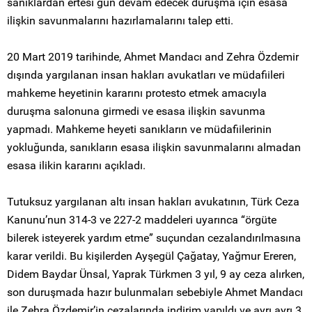
sanıklardan ertesi gün devam edecek duruşma için esasa
ilişkin savunmalarını hazırlamalarını talep etti.
20 Mart 2019 tarihinde, Ahmet Mandacı and Zehra Özdemir
dışında yargılanan insan hakları avukatları ve müdafiileri
mahkeme heyetinin kararını protesto etmek amacıyla
duruşma salonuna girmedi ve esasa ilişkin savunma
yapmadı. Mahkeme heyeti sanıkların ve müdafiilerinin
yokluğunda, sanıkların esasa ilişkin savunmalarını almadan
esasa ilikin kararını açıkladı.
Tutuksuz yargılanan altı insan hakları avukatının, Türk Ceza
Kanunu’nun 314-3 ve 227-2 maddeleri uyarınca “örgüte
bilerek isteyerek yardım etme” suçundan cezalandırılmasına
karar verildi. Bu kişilerden Ayşegül Çağatay, Yağmur Ereren,
Didem Baydar Ünsal, Yaprak Türkmen 3 yıl, 9 ay ceza alırken,
son duruşmada hazır bulunmaları sebebiyle Ahmet Mandacı
ile Zehra Özdemir’in cezalarında indirim yapıldı ve ayrı ayrı 3