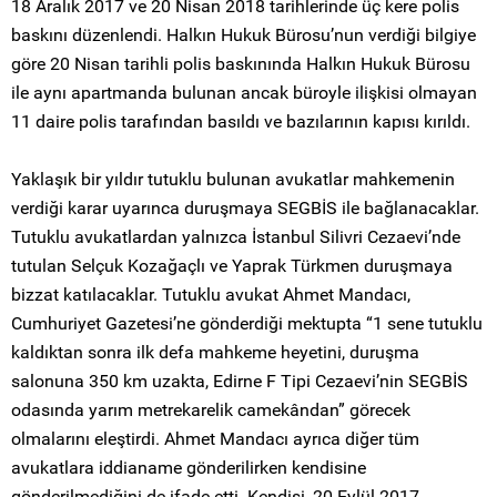
18 Aralık 2017 ve 20 Nisan 2018 tarihlerinde üç kere polis
baskını düzenlendi. Halkın Hukuk Bürosu’nun verdiği bilgiye
göre 20 Nisan tarihli polis baskınında Halkın Hukuk Bürosu
ile aynı apartmanda bulunan ancak büroyle ilişkisi olmayan
11 daire polis tarafından basıldı ve bazılarının kapısı kırıldı.
Yaklaşık bir yıldır tutuklu bulunan avukatlar mahkemenin
verdiği karar uyarınca duruşmaya SEGBİS ile bağlanacaklar.
Tutuklu avukatlardan yalnızca İstanbul Silivri Cezaevi’nde
tutulan Selçuk Kozağaçlı ve Yaprak Türkmen duruşmaya
bizzat katılacaklar. Tutuklu avukat Ahmet Mandacı,
Cumhuriyet Gazetesi’ne gönderdiği mektupta “1 sene tutuklu
kaldıktan sonra ilk defa mahkeme heyetini, duruşma
salonuna 350 km uzakta, Edirne F Tipi Cezaevi’nin SEGBİS
odasında yarım metrekarelik camekândan” görecek
olmalarını eleştirdi. Ahmet Mandacı ayrıca diğer tüm
avukatlara iddianame gönderilirken kendisine
gönderilmediğini de ifade etti. Kendisi, 20 Eylül 2017