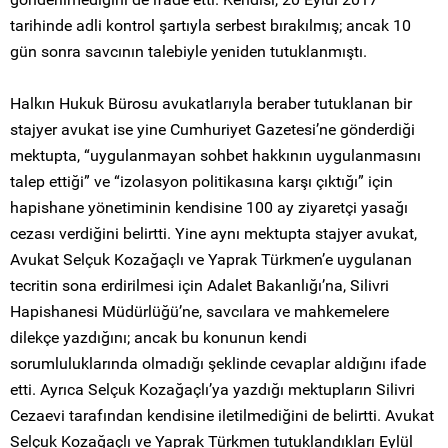
tarihinde adli kontrol şartıyla serbest bırakılmış; ancak 10
gün sonra savcının talebiyle yeniden tutuklanmıştı.
Halkın Hukuk Bürosu avukatlarıyla beraber tutuklanan bir
stajyer avukat ise yine Cumhuriyet Gazetesi’ne gönderdiği
mektupta, “uygulanmayan sohbet hakkının uygulanmasını
talep ettiği” ve “izolasyon politikasına karşı çıktığı” için
hapishane yönetiminin kendisine 100 ay ziyaretçi yasağı
cezası verdiğini belirtti. Yine aynı mektupta stajyer avukat,
Avukat Selçuk Kozağaçlı ve Yaprak Türkmen’e uygulanan
tecritin sona erdirilmesi için Adalet Bakanlığı’na, Silivri
Hapishanesi Müdürlüğü’ne, savcılara ve mahkemelere
dilekçe yazdığını; ancak bu konunun kendi
sorumluluklarında olmadığı şeklinde cevaplar aldığını ifade
etti. Ayrıca Selçuk Kozağaçlı’ya yazdığı mektupların Silivri
Cezaevi tarafından kendisine iletilmediğini de belirtti. Avukat
Selçuk Kozağaçlı ve Yaprak Türkmen tutuklandıkları Eylül