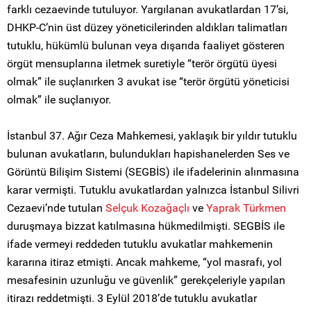
farklı cezaevinde tutuluyor. Yargılanan avukatlardan 17’si,
DHKP-C’nin üst düzey yöneticilerinden aldıkları talimatları
tutuklu, hükümlü bulunan veya dışarıda faaliyet gösteren
örgüt mensuplarına iletmek suretiyle “terör örgütü üyesi
olmak” ile suçlanırken 3 avukat ise “terör örgütü yöneticisi
olmak” ile suçlanıyor.
İstanbul 37. Ağır Ceza Mahkemesi, yaklaşık bir yıldır tutuklu
bulunan avukatların, bulundukları hapishanelerden Ses ve
Görüntü Bilişim Sistemi (SEGBİS) ile ifadelerinin alınmasına
karar vermişti. Tutuklu avukatlardan yalnızca İstanbul Silivri
Cezaevi’nde tutulan
Selçuk Kozağaçlı
ve
Yaprak Türkmen
duruşmaya bizzat katılmasına hükmedilmişti. SEGBİS ile
ifade vermeyi reddeden tutuklu avukatlar mahkemenin
kararına itiraz etmişti. Ancak mahkeme, “yol masrafı, yol
mesafesinin uzunluğu ve güvenlik” gerekçeleriyle yapılan
itirazı reddetmişti. 3 Eylül 2018’de tutuklu avukatlar