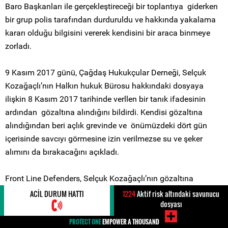
Baro Başkanları ile gerçekleştireceği bir toplantıya giderken
bir grup polis tarafından durduruldu ve hakkında yakalama
kararı olduğu bilgisini vererek kendisini bir araca binmeye
zorladı.
9 Kasım 2017 günü, Çağdaş Hukukçular Derneği, Selçuk
Kozağaçlı’nın Halkın hukuk Bürosu hakkındaki dosyaya
ilişkin 8 Kasım 2017 tarihinde verllen bir tanık ifadesinin
ardından gözaltına alındığını bildirdi. Kendisi gözaltına
alındığından beri açlık grevinde ve önümüzdeki dört gün
içerisinde savcıyı görmesine izin verilmezse su ve şeker
alımını da bırakacağını açıkladı.
Front Line Defenders, Selçuk Kozağaçlı’nın gözaltına
alınmasından endişe duymaktadır ve tutuklanmasının insan
ACIL DURUM HATTI
1224
Aktif risk altındaki savunucu
dosyası
hakları avukatı olarak yürüttüğü faaliyetlere ilişkin olduğuna
inanmaktadır.
PROTECT ONE
EMPOWER A THOUSAND