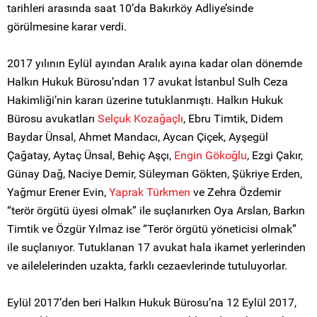
tarihleri arasında saat 10’da Bakırköy Adliye’sinde
görülmesine karar verdi.
2017 yılının Eylül ayından Aralık ayına kadar olan dönemde
Halkın Hukuk Bürosu’ndan 17 avukat İstanbul Sulh Ceza
Hakimliği’nin kararı üzerine tutuklanmıştı. Halkın Hukuk
Bürosu avukatları
Selçuk Kozağaçlı
, Ebru Timtik, Didem
Baydar Ünsal, Ahmet Mandacı, Aycan Çiçek, Ayşegül
Çağatay, Aytaç Ünsal, Behiç Aşçı,
Engin Gökoğlu
, Ezgi Çakır,
Günay Dağ, Naciye Demir, Süleyman Gökten, Şükriye Erden,
Yağmur Erener Evin,
Yaprak Türkmen
ve Zehra Özdemir
“terör örgütü üyesi olmak” ile suçlanırken Oya Arslan, Barkın
Timtik ve Özgür Yılmaz ise “Terör örgütü yöneticisi olmak”
ile suçlanıyor. Tutuklanan 17 avukat hala ikamet yerlerinden
ve ailelelerinden uzakta, farklı cezaevlerinde tutuluyorlar.
Eylül 2017’den beri Halkın Hukuk Bürosu’na 12 Eylül 2017,