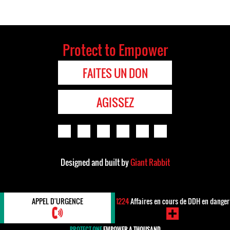
Pages
Protect to Empower
FAITES UN DON
AGISSEZ
Designed and built by
Giant Rabbit
APPEL D'URGENCE
1224
Affaires en cours de DDH en danger
PROTECT ONE
EMPOWER A THOUSAND