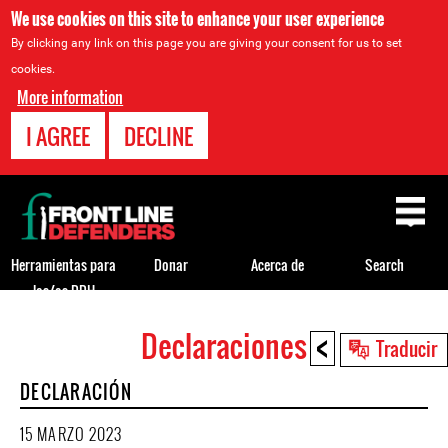
We use cookies on this site to enhance your user experience
By clicking any link on this page you are giving your consent for us to set
cookies.
More information
I AGREE
DECLINE
Back
to
top
Herramientas para
Donar
Acerca de
Search
los/as DDH
<
Declaraciones
Back
Traducir
to
DECLARACIÓN
top
15 MARZO 2023