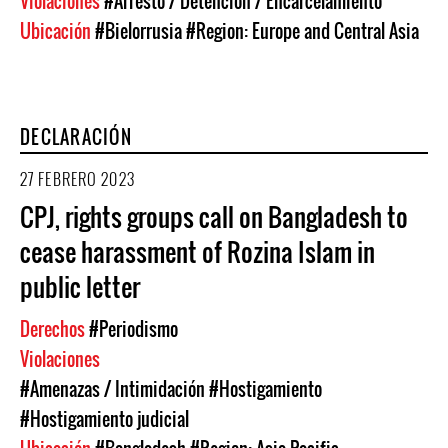
Violaciones
#Arresto / Detención / Encarcelamiento
Ubicación
#Bielorrusia
#Region: Europe and Central Asia
DECLARACIÓN
27 FEBRERO 2023
CPJ, rights groups call on Bangladesh to
cease harassment of Rozina Islam in
public letter
Derechos
#Periodismo
Violaciones
#Amenazas / Intimidación
#Hostigamiento
#Hostigamiento judicial