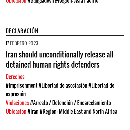
Ubicación
#Bangladesh
#Region: Asia Pacific
DECLARACIÓN
17 FEBRERO 2023
Iran should unconditionally release all
detained human rights defenders
Derechos
#Imprisonment
#Libertad de asociación
#Libertad de
expresión
Violaciones
#Arresto / Detención / Encarcelamiento
Ubicación
#Irán
#Region: Middle East and North Africa