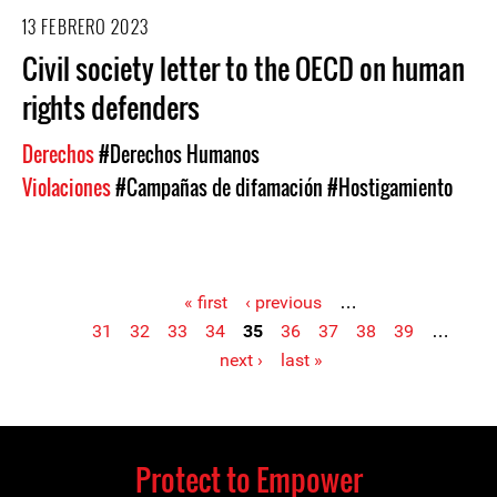
13 FEBRERO 2023
Civil society letter to the OECD on human
rights defenders
Derechos
#Derechos Humanos
Violaciones
#Campañas de difamación
#Hostigamiento
« first
‹ previous
…
31
32
33
34
35
36
37
38
39
…
Pages
next ›
last »
Protect to Empower