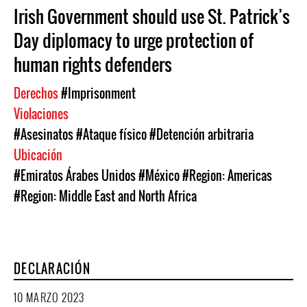
Irish Government should use St. Patrick’s
Day diplomacy to urge protection of
human rights defenders
Derechos
#Imprisonment
Violaciones
#Asesinatos
#Ataque físico
#Detención arbitraria
Ubicación
#Emiratos Árabes Unidos
#México
#Region: Americas
#Region: Middle East and North Africa
DECLARACIÓN
10 MARZO 2023