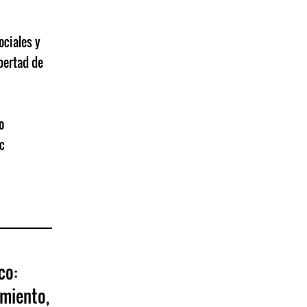
ciales y
bertad de
o
c
co:
amiento,