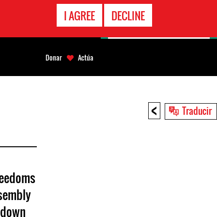
LÍNEA
I AGREE
DECLINE
EMERGENCIA
Donar
Actúa
<
Traducir
reedoms
ssembly
ckdown