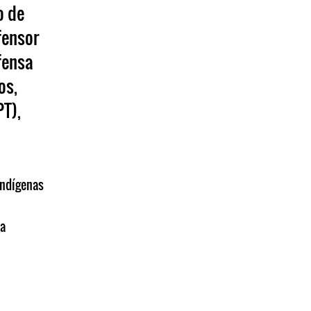
o de
fensor
fensa
os,
PT),
indígenas
ia