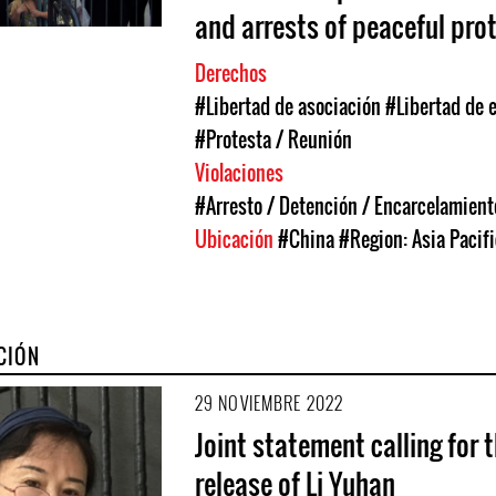
and arrests of peaceful pro
Derechos
#Libertad de asociación
#Libertad de 
#Protesta / Reunión
Violaciones
#Arresto / Detención / Encarcelamient
Ubicación
#China
#Region: Asia Pacifi
CIÓN
29 NOVIEMBRE 2022
Joint statement calling for 
release of Li Yuhan