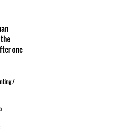
man
 the
fter one
ting /
o
c