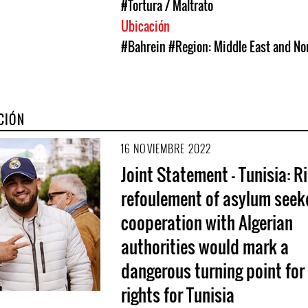
#Tortura / Maltrato
Ubicación
#Bahrein
#Region: Middle East and Nor
CIÓN
16 NOVIEMBRE 2022
Joint Statement - Tunisia: R
refoulement of asylum seeke
cooperation with Algerian
authorities would mark a
dangerous turning point fo
rights for Tunisia