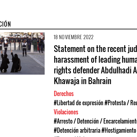
CIÓN
18 NOVIEMBRE 2022
Statement on the recent jud
harassment of leading hum
rights defender Abdulhadi A
Khawaja in Bahrain
Derechos
#Libertad de expresión
#Protesta / Re
Violaciones
#Arresto / Detención / Encarcelamient
#Detención arbitraria
#Hostigamiento 