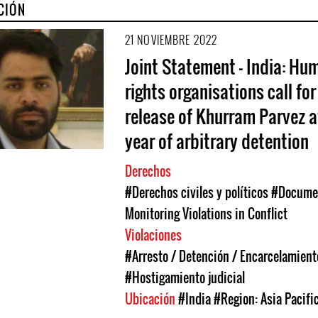
CIÓN
21 NOVIEMBRE 2022
Joint Statement - India: Hu
rights organisations call for
release of Khurram Parvez a
year of arbitrary detention
Derechos
#Derechos civiles y políticos
#Documen
Monitoring Violations in Conflict
Violaciones
#Arresto / Detención / Encarcelamient
#Hostigamiento judicial
Ubicación
#India
#Region: Asia Pacifi