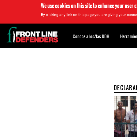
We use cookies on this site to enhance your user 
By clicking any link on this page you are giving your consen
Back
to
Conoce a los/las DDH
Herramien
top
Back
to
top
DECLARA