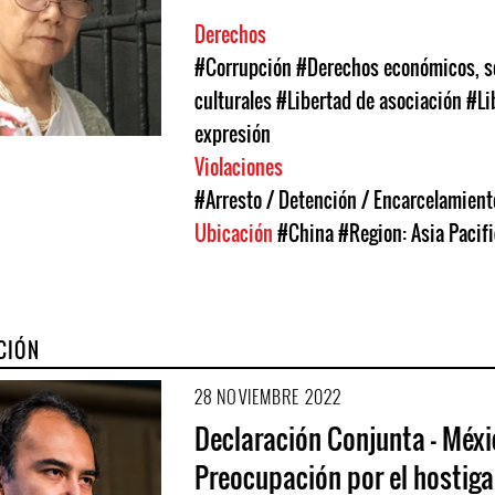
Derechos
#Corrupción
#Derechos económicos, so
culturales
#Libertad de asociación
#Li
expresión
Violaciones
#Arresto / Detención / Encarcelamient
Ubicación
#China
#Region: Asia Pacifi
CIÓN
28 NOVIEMBRE 2022
Declaración Conjunta - Méxi
Preocupación por el hostig