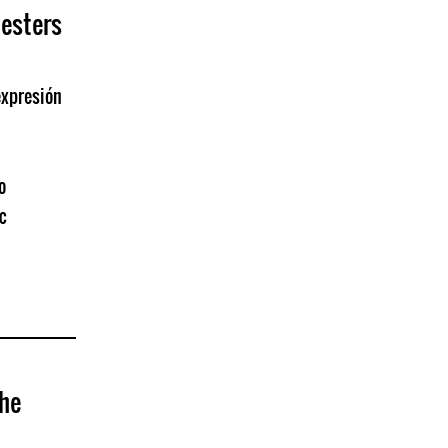
testers
expresión
o
c
the