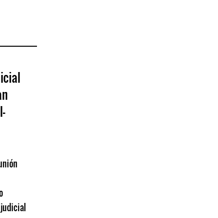
icial
an
l-
unión
o
judicial