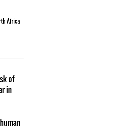
th Africa
isk of
r in
r human