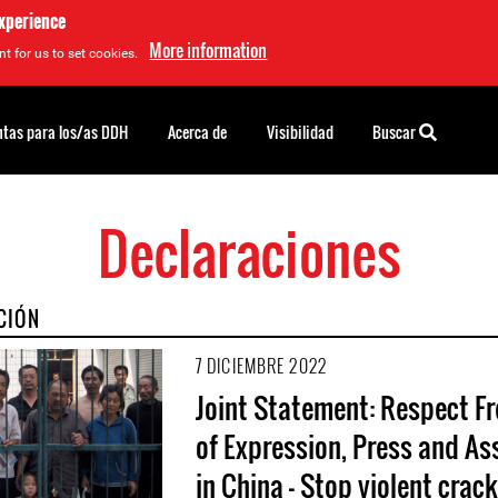
experience
More information
t for us to set cookies.
tas para los/as DDH
Acerca de
Visibilidad
Buscar
Declaraciones
CIÓN
7 DICIEMBRE 2022
Joint Statement: Respect F
of Expression, Press and A
in China - Stop violent cra