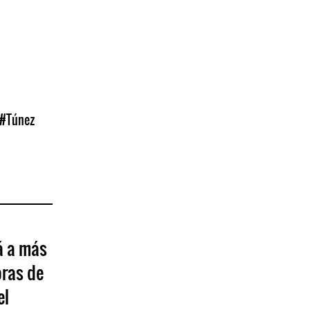
#Túnez
á a más
oras de
el