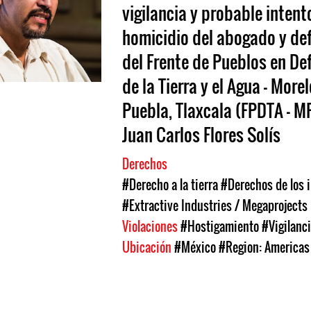
vigilancia y probable intent
homicidio del abogado y de
del Frente de Pueblos en De
de la Tierra y el Agua – Morel
Puebla, Tlaxcala (FPDTA – M
Juan Carlos Flores Solís
Derechos
#Derecho a la tierra
#Derechos de los 
#Extractive Industries / Megaprojects
Violaciones
#Hostigamiento
#Vigilanc
Ubicación
#México
#Region: Americas